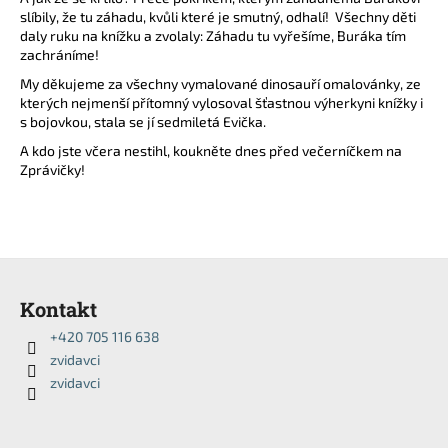
slíbily, že tu záhadu, kvůli které je smutný, odhalí! Všechny děti
a
daly ruku na knížku a zvolaly: Záhadu tu vyřešíme, Buráka tím
j
zachráníme!
í
My děkujeme za všechny vymalované dinosauří omalovánky, ze
t
kterých nejmenší přítomný vylosoval šťastnou výherkyni knížky i
s bojovkou, stala se jí sedmiletá Evička.
?
A kdo jste včera nestihl, koukněte dnes před večerníčkem na
Zprávičky!
HLEDAT
Z
á
Kontakt
p
D
+420 705 116 638
o
a
zvidavci
p
t
o
zvidavci
í
r
u