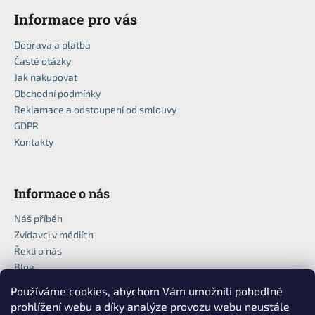
č
u
Informace pro vás
j
Doprava a platba
e
Časté otázky
m
Jak nakupovat
e
Obchodní podmínky
Reklamace a odstoupení od smlouvy
GDPR
Kontakty
Informace o nás
Náš příběh
Zvídavci v médiích
Řekli o nás
Blog
Používáme cookies, abychom Vám umožnili pohodlné
prohlížení webu a díky analýze provozu webu neustále