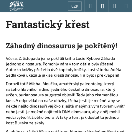
K
Přejít
Hledat
Nákup
M
Přihlášení
CZK
na
o
obsah
Zpět
Zpět
košík
š
Fantastický křest
í
C
k
o
Záhadný dinosaurus je pokřtěný!
p
o
Včera, 2. listopadu jsme pokřtili knihu Lucie Rybové Záhada
t
jednoho dinosaura. Pomohly nám v tom děti a byly úžasné.
ř
Autorka knížky přečetla dvě kapitoly knížky, ilustrátorka Adéla
Sedláková ukázala jak se kreslí dinosauři a bylo i překvapení!
e
Dorazil totiž Michal Moučka, amatérský paleontolog, který
b
našeho hlavního hrdinu, jediného českého dinosaura, který
u
určen, burianosaura augustai objevil! Tedy jeho zkamenělou
j
kost. A odpovídal na naše otázky, třeba jestli je možné, aby se
někde našlo dinosauří vajíčko s ještě malým živým tvorem uvnitř
e
nebo jestli je možné najít tolik DNA dinosaura, aby z něj mohli
t
vědci vytvořit živého tvora. A taky o tom, jak dostal tu jedinou
e
kost Buráka ze skály.
n
A jak že se křtilo? Přece pokřikem, kterým záhadnému Burákovi