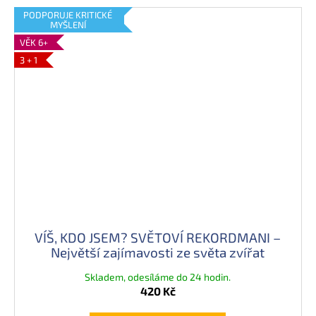
PODPORUJE KRITICKÉ
MYŠLENÍ
VĚK 6+
3 + 1
VÍŠ, KDO JSEM? SVĚTOVÍ REKORDMANI –
Největší zajímavosti ze světa zvířat
Skladem, odesíláme do 24 hodin.
420 Kč