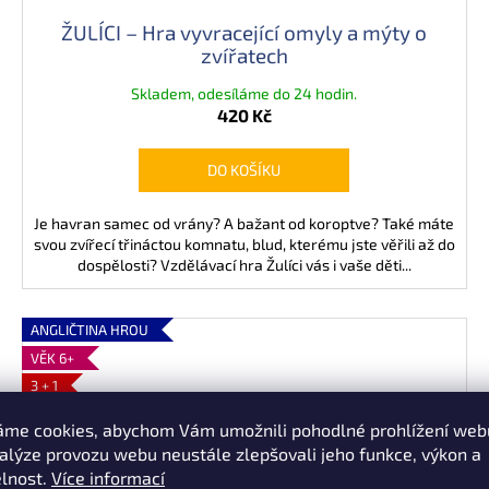
ŽULÍCI – Hra vyvracející omyly a mýty o
zvířatech
Skladem, odesíláme do 24 hodin.
420 Kč
DO KOŠÍKU
Je havran samec od vrány? A bažant od koroptve? Také máte
svou zvířecí třináctou komnatu, blud, kterému jste věřili až do
dospělosti? Vzdělávací hra Žulíci vás i vaše děti...
ANGLIČTINA HROU
VĚK 6+
3 + 1
áme cookies, abychom Vám umožnili pohodlné prohlížení web
nalýze provozu webu neustále zlepšovali jeho funkce, výkon a
elnost.
Více informací