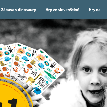
Zábava s dinosaury
Hry ve slovenštině
Hry na ces
Co potřebujete najít?
HLEDAT
Doporučujeme