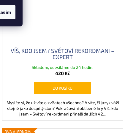
lasím
VÍŠ, KDO JSEM? SVĚTOVÍ REKORDMANI –
EXPERT
Skladem, odesíláme do 24 hodin.
420 Kč
DO KOŠÍKU
Myslíte si, že už víte o zvířatech všechno? A víte, čí jazyk váží
stejně jako dospělý slon? Pokračování oblíbené hry Víš, kdo
jsem – Světoví rekordmani přináší dalších 42...
DVA V JEDNOM