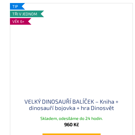
n
TIP
o
TŘI V JEDNOM
VĚK 6+
s
a
u
r
ů
a
z
VELKÝ DINOSAUŘÍ BALÍČEK – Kniha +
a
dinosauří bojovka + hra Dinosvět
j
Skladem, odesíláme do 24 hodin.
í
960 Kč