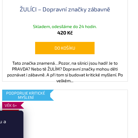
ŽULÍCI – Dopravní značky zábavně
Skladem, odesíláme do 24 hodin.
420 Kč
DO KOŠÍKU
Tato značka znamená…Pozor, na silnici jsou hadi! Je to
PRAVDA? Nebo tě ŽULÍM? Dopravní značky mohou děti
poznávat i zábavně. A při tom si budovat kritické myšlení. Po
velkém...
PODPORUJE KRITICKÉ
MYŠLENÍ
VĚK 6+
3 + 1
u a