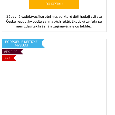
DO KOŠÍKU
Zábavná vzdělávací karetní hra, ve které děti hádají zvířata
České republiky podle zajímavých faktů. Exotická zvířata se
nám zdají tak krásná a zajímavá, ale co takhle...
PODPORUJE KRITICKÉ
MYŠLENÍ
VĚK 4-10
3 + 1