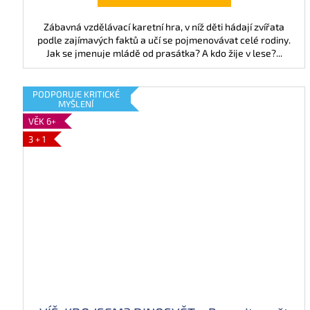
Zábavná vzdělávací karetní hra, v níž děti hádají zvířata
podle zajímavých faktů a učí se pojmenovávat celé rodiny.
Jak se jmenuje mládě od prasátka? A kdo žije v lese?...
PODPORUJE KRITICKÉ
MYŠLENÍ
VĚK 6+
3 + 1