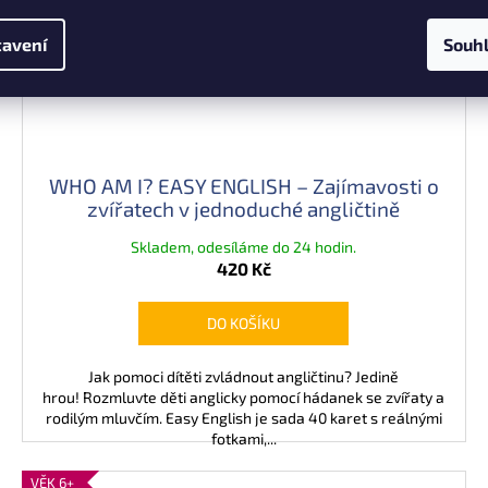
avení
Souh
WHO AM I? EASY ENGLISH – Zajímavosti o
zvířatech v jednoduché angličtině
Skladem, odesíláme do 24 hodin.
420 Kč
DO KOŠÍKU
Jak pomoci dítěti zvládnout angličtinu? Jedině
hrou! Rozmluvte děti anglicky pomocí hádanek se zvířaty a
rodilým mluvčím. Easy English je sada 40 karet s reálnými
fotkami,...
VĚK 6+