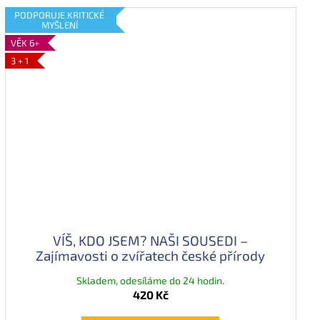
PODPORUJE KRITICKÉ
MYŠLENÍ
VĚK 6+
3 + 1
VÍŠ, KDO JSEM? NAŠI SOUSEDI –
Zajímavosti o zvířatech české přírody
Skladem, odesíláme do 24 hodin.
420 Kč