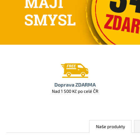
v
ě
t
z
v
í
ř
a
Doprava ZDARMA
Nad 1 500 Kč po celé ČR
t
,
d
Naše produkty
i