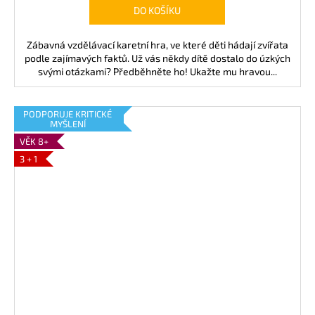
DO KOŠÍKU
Zábavná vzdělávací karetní hra, ve které děti hádají zvířata
podle zajímavých faktů. Už vás někdy dítě dostalo do úzkých
svými otázkami? Předběhněte ho! Ukažte mu hravou...
PODPORUJE KRITICKÉ
MYŠLENÍ
VĚK 8+
3 + 1