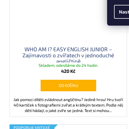
Nast
WHO AM I? EASY ENGLISH JUNIOR –
Zajímavosti o zvířatech v jednoduché
angličtině
Skladem, odesíláme do 24 hodin.
420 Kč
DO KOŠÍKU
Jak pomoci dítěti zvládnout angličtinu? Jedině hrou! Hru tvoří
40 kartiček s fotografiemi zvířat a krátkým textem. Podle něj
děti hádají, o jaké zvíře se jedná. Text si mohou...
PODPORUJE KRITICKÉ