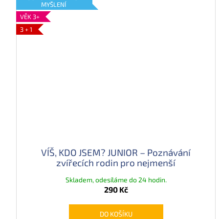
MYŠLENÍ
VĚK 3+
3 + 1
VÍŠ, KDO JSEM? JUNIOR – Poznávání
zvířecích rodin pro nejmenší
Skladem, odesíláme do 24 hodin.
290 Kč
DO KOŠÍKU