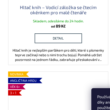
u
Hltač knih – Vodicí záložka se čtecím
f
okénkem pro malé čtenáře
o
Skladem, odesíláme do 24 hodin.
89 Kč
r
od
m
DETAIL
o
Hltač knih je nejlepším parťákem pro děti, které s písmenky
u
teprve začínají nebo s nimi trochu bojují. Pomáhá udržet
pozornost na jednom řádku, zabraňuje přeskakování v...
NOVINKA
ANGLIČTINA HROU
VĚK 6+
3 + 1
Použív
díky a
použit