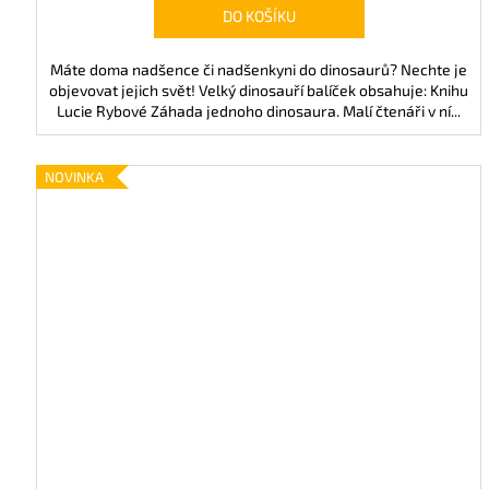
m
DO KOŠÍKU
a
Máte doma nadšence či nadšenkyni do dinosaurů? Nechte je
v
objevovat jejich svět! Velký dinosauří balíček obsahuje: Knihu
Lucie Rybové Záhada jednoho dinosaura. Malí čtenáři v ní...
o
s
NOVINKA
t
í
h
r
a
v
o