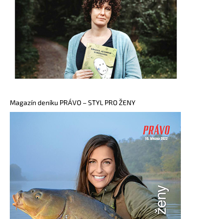
Magazín deníku PRÁVO – STYL PRO ŽENY