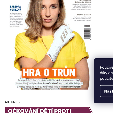
Použív
díky a
použit
Nast
MF DNES