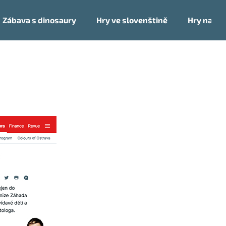
Zábava s dinosaury
Hry ve slovenštině
Hry na ces
Co potřebujete najít?
HLEDAT
Doporučujeme