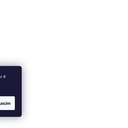
u a
lasím