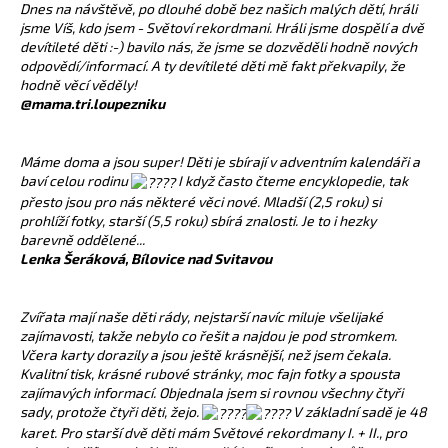
Dnes na návštěvě, po dlouhé době bez našich malých dětí, hráli
jsme Víš, kdo jsem - Světoví rekordmani. Hráli jsme dospělí a dvě
devítileté děti :-) bavilo nás, že jsme se dozvěděli hodně nových
odpovědí/informací. A ty devítileté děti mě fakt překvapily, že
hodně věcí věděly!
@mama.tri.loupezniku
Máme doma a jsou super! Děti je sbírají v adventním kalendáři a
baví celou rodinu
I když často čteme encyklopedie, tak
přesto jsou pro nás některé věci nové. Mladší (2,5 roku) si
prohlíží fotky, starší (5,5 roku) sbírá znalosti. Je to i hezky
barevně oddělené...
Lenka Šeráková, Bílovice nad Svitavou
Zvířata mají naše děti rády, nejstarší navíc miluje všelijaké
zajímavosti, takže nebylo co řešit a najdou je pod stromkem.
Včera karty dorazily a jsou ještě krásnější, než jsem čekala.
Kvalitní tisk, krásné rubové stránky, moc fajn fotky a spousta
zajímavých informací. Objednala jsem si rovnou všechny čtyři
sady, protože čtyři děti, žejo.
V základní sadě je 48
karet. Pro starší dvě děti mám Světové rekordmany I. + II., pro