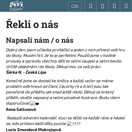
K
Přejít
Hledat
Nákup
M
Přihlášení
CZK
na
o
obsah
Zpět
Zpět
košík
š
Řekli o nás
í
C
k
Napsali nám / o nás
o
p
Dobrý den, jsem učitelka prvňáčků a jeden z nich přinesl vaši hru
o
do školy. Musím říct, že to je perfektní. Použili jsme v hodině
prvouky a opravdu všechny děti to velmi zaujalo a velmi bavilo.
t
Určitě objednám i do školy. Děkuji moc za vaši práci .
ř
Šárka N. - Česká Lípa
e
Konečně jsme se dostali ke knížce a každý večer se máme
b
problém odtrhnout od čtení. Cácorky (4 a 6 let) jsou tak
u
ponořené do příběhu jak snad ještě nikdy. Děkuji za krásný
příběh, skvěle napsaný a velmi půvabné ilustrace. Budu všem
j
doporučoval
e
Anna Gallusová
t
Nejlepší adventni kalendář, kluci se těšili na každé ráno a hádali
e
se, kdo pristavi další dílky puzzle
Lucie Zmundová Mokrejsová
n