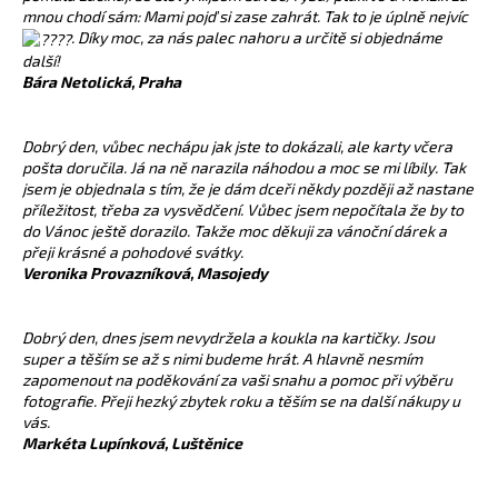
mnou chodí sám: Mami pojď si zase zahrát. Tak to je úplně nejvíc
. Díky moc, za nás palec nahoru a určitě si objednáme
další!
Bára Netolická, Praha
Dobrý den, vůbec nechápu jak jste to dokázali, ale karty včera
pošta doručila. Já na ně narazila náhodou a moc se mi líbily. Tak
jsem je objednala s tím, že je dám dceři někdy později až nastane
příležitost, třeba za vysvědčení. Vůbec jsem nepočítala že by to
do Vánoc ještě dorazilo. Takže moc děkuji za vánoční dárek a
přeji krásné a pohodové svátky.
Veronika Provazníková, Masojedy
Dobrý den, dnes jsem nevydržela a koukla na kartičky. Jsou
super a těším se až s nimi budeme hrát. A hlavně nesmím
zapomenout na poděkování za vaši snahu a pomoc při výběru
fotografie. Přeji hezký zbytek roku a těším se na další nákupy u
vás.
Markéta Lupínková, Luštěnice