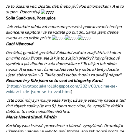
a
Je to úžasná věc. Dostali děti (nebo já?) Pod stromečkem. A je to
super!. Doporučuji
j
Soňa Špačková, Postupice
í
Jak zvladate odolavat naporum proseb k pokracovani cteni po
t
skoncene kapitole? Ja se vzdala po pul dni. Sama jsem desne
?
zvedava, co prijde priste
Gabi Němcová
Geniální, geniální, geniální! Základní zvířata znají děti už kolem
prvního roku života, ale jak je to s jejich předky? Kdy předkové
vymřeli a jak dlouho trvala domestikace? To už jen tak nikdo
HLEDAT
nezná. A já jsem na různé vzdělávací hry nebo aktivity docela
ujetá sběratelka :-D. Takže opět klobouk dolu za skvělý nápad!
Recenze hry Kde jsem se tu vzal od blogerky Karol
(
https://zivotpodlekarol.blogspot.com/2021/08/ucime-se-
zvidavci-kde-jsem-se-tu-vzal.html
)
D
o
Jste boží, můj syn miluje vaše karty, už se je všechny naučil a teď
drtí zbytek rodiny (je mu 5). Jsem moc ráda, že vymýšlíte další a
p
další. Je to naše nejoblibenější hra.
o
Marie Navrátilová, Pěnčín
r
Kartičky jsou krásně provedené a hlavně vymyšlené. Gratuluji k
u
úžasnému nápadu a vyhotovení. Možná jsou tak dobré proto, že