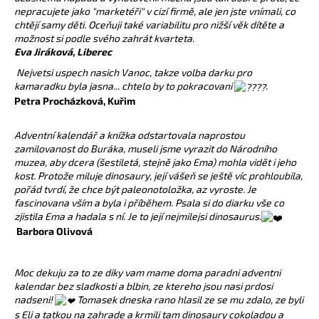
č
nepracujete jako "marketéři" v cizí firmě, ale jen jste vnímali, co
u
chtějí samy děti. Oceňuji také variabilitu pro nižší věk dítěte a
j
možnost si podle svého zahrát kvarteta.
e
Eva Jiráková, Liberec
m
Nejvetsi uspech nasich Vanoc, takze volba darku pro
e
kamaradku byla jasna... chtelo by to pokracovani
.
Petra Procházková, Kuřim
Adventní kalendář a knížka odstartovala naprostou
zamilovanost do Buráka, museli jsme vyrazit do Národního
muzea, aby dcera (šestiletá, stejně jako Ema) mohla vidět i jeho
kost. Protože miluje dinosaury, její vášeň se ještě víc prohloubila,
pořád tvrdí, že chce být paleonotoložka, az vyroste. Je
fascinovana vším a byla i příběhem. Psala si do diarku vše co
zjistila Ema a hadala s ní. Je to její nejmilejsi dinosaurus.
Barbora Olivová
Moc dekuju za to ze diky vam mame doma paradni adventni
kalendar bez sladkosti a blbin, ze ktereho jsou nasi prdosi
nadseni!
Tomasek dneska rano hlasil ze se mu zdalo, ze byli
s Eli a tatkou na zahrade a krmili tam dinosaury cokoladou a