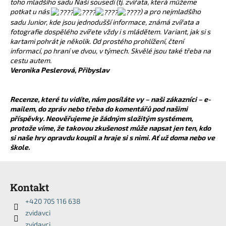
toho mladšího sadu Naši sousedi (tj. zvířata, která můžeme
potkat u nás
) a pro nejmladšího
sadu Junior, kde jsou jednodušší informace, známá zvířata a
fotografie dospělého zvířete vždy i s mládětem. Variant, jak si s
kartami pohrát je několik. Od prostého prohlížení, čtení
informací, po hraní ve dvou, v týmech. Skvělé jsou také třeba na
cestu autem.
Veronika Peslerová, Přibyslav
Recenze, které tu vidíte, nám posíláte vy – naši zákazníci – e-
mailem, do zpráv nebo třeba do komentářů pod našimi
příspěvky. Neověřujeme je žádným složitým systémem,
protože víme, že takovou zkušenost může napsat jen ten, kdo
si naše hry opravdu koupil a hraje si s nimi. Ať už doma nebo ve
škole.
Z
á
Kontakt
p
+420 705 116 638
a
zvidavci
t
zvidavci