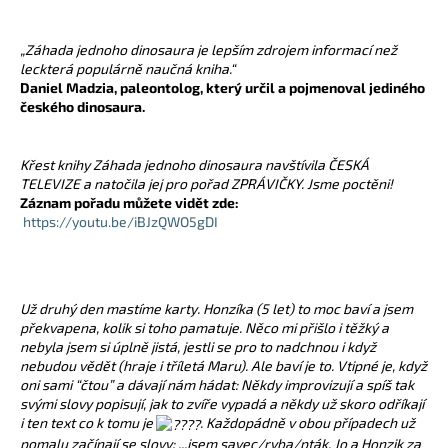
„Záhada jednoho dinosaura je lepším zdrojem informací než
leckterá populárně naučná kniha.“
Daniel Madzia, paleontolog, který určil a pojmenoval jediného
českého dinosaura.
Křest knihy Záhada jednoho dinosaura navštívila ČESKÁ
TELEVIZE a natočila jej pro pořad ZPRÁVIČKY. Jsme poctěni!
Záznam pořadu můžete vidět zde:
https://youtu.be/iBJzQWO5gDI
Už druhý den mastíme karty. Honzíka (5 let) to moc baví a jsem
překvapena, kolik si toho pamatuje. Něco mi přišlo i těžký a
nebyla jsem si úplně jistá, jestli se pro to nadchnou i když
nebudou vědět (hraje i tříletá Maru). Ale baví je to. Vtipné je, když
oni sami “čtou” a dávají nám hádat: Někdy improvizují a spíš tak
svými slovy popisují, jak to zvíře vypadá a někdy už skoro odříkají
i ten text co k tomu je
. Každopádně v obou případech už
pomalu začínají se slovy: ...jsem savec/ryba/pták. Jo a Honzik za