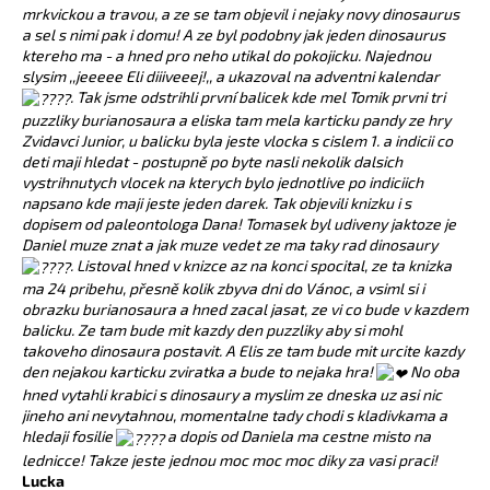
mrkvickou a travou, a ze se tam objevil i nejaky novy dinosaurus
a sel s nimi pak i domu!
A ze byl podobny jak jeden dinosaurus
ktereho ma - a hned pro neho utikal do pokojicku. Najednou
slysim ,,jeeeee Eli diiiveeej!,, a ukazoval na adventni kalendar
. Tak jsme odstrihli první balicek kde mel Tomik prvni tri
puzzliky burianosaura a eliska tam mela karticku pandy ze hry
Zvidavci Junior, u balicku byla jeste vlocka s cislem 1. a indicii co
deti maji hledat - postupně po byte nasli nekolik dalsich
vystrihnutych vlocek na kterych bylo jednotlive po indiciich
napsano kde maji jeste jeden darek. Tak objevili knizku i s
dopisem od paleontologa Dana! Tomasek byl udiveny jaktoze je
Daniel muze znat a jak muze vedet ze ma taky rad dinosaury
. Listoval hned v knizce az na konci spocital, ze ta knizka
ma 24 pribehu, přesně kolik zbyva dni do Vánoc, a vsiml si i
obrazku burianosaura a hned zacal jasat, ze vi co bude v kazdem
balicku. Ze tam bude mit kazdy den puzzliky aby si mohl
takoveho dinosaura postavit. A Elis ze tam bude mit urcite kazdy
den nejakou karticku zviratka a bude to nejaka hra!
No oba
hned vytahli krabici s dinosaury a myslim ze dneska uz asi nic
jineho ani nevytahnou, momentalne tady chodi s kladivkama a
hledaji fosilie
a dopis od Daniela ma cestne misto na
lednicce! Takze jeste jednou moc moc moc diky za vasi praci!
Lucka