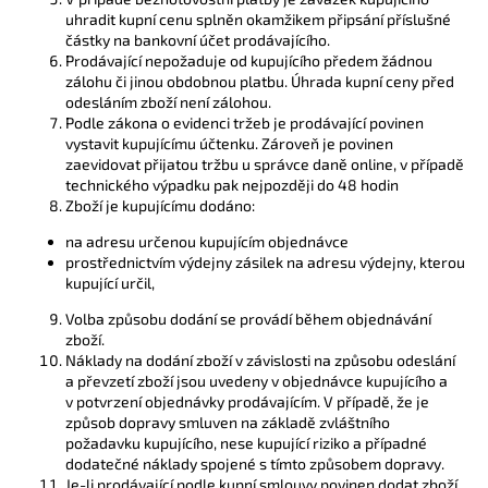
uhradit kupní cenu splněn okamžikem připsání příslušné
částky na bankovní účet prodávajícího.
Prodávající nepožaduje od kupujícího předem žádnou
zálohu či jinou obdobnou platbu. Úhrada kupní ceny před
odesláním zboží není zálohou.
Podle zákona o evidenci tržeb je prodávající povinen
vystavit kupujícímu účtenku. Zároveň je povinen
zaevidovat přijatou tržbu u správce daně online, v případě
technického výpadku pak nejpozději do 48 hodin
Zboží je kupujícímu dodáno:
na adresu určenou kupujícím objednávce
prostřednictvím výdejny zásilek na adresu výdejny, kterou
kupující určil,
Volba způsobu dodání se provádí během objednávání
zboží.
Náklady na dodání zboží v závislosti na způsobu odeslání
a převzetí zboží jsou uvedeny v objednávce kupujícího a
v potvrzení objednávky prodávajícím. V případě, že je
způsob dopravy smluven na základě zvláštního
požadavku kupujícího, nese kupující riziko a případné
dodatečné náklady spojené s tímto způsobem dopravy.
Je-li prodávající podle kupní smlouvy povinen dodat zboží