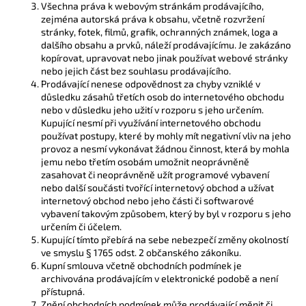
Všechna práva k webovým stránkám prodávajícího,
zejména autorská práva k obsahu, včetně rozvržení
stránky, fotek, filmů, grafik, ochranných známek, loga a
dalšího obsahu a prvků, náleží prodávajícímu. Je zakázáno
kopírovat, upravovat nebo jinak používat webové stránky
nebo jejich část bez souhlasu prodávajícího.
Prodávající nenese odpovědnost za chyby vzniklé v
důsledku zásahů třetích osob do internetového obchodu
nebo v důsledku jeho užití v rozporu s jeho určením.
Kupující nesmí při využívání internetového obchodu
používat postupy, které by mohly mít negativní vliv na jeho
provoz a nesmí vykonávat žádnou činnost, která by mohla
jemu nebo třetím osobám umožnit neoprávněně
zasahovat či neoprávněně užít programové vybavení
nebo další součásti tvořící internetový obchod a užívat
internetový obchod nebo jeho části či softwarové
vybavení takovým způsobem, který by byl v rozporu s jeho
určením či účelem.
Kupující tímto přebírá na sebe nebezpečí změny okolností
ve smyslu § 1765 odst. 2 občanského zákoníku.
Kupní smlouva včetně obchodních podmínek je
archivována prodávajícím v elektronické podobě a není
přístupná.
Znění obchodních podmínek může prodávající měnit či