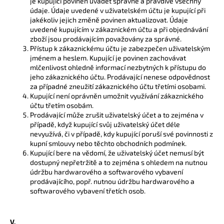
je kupující povinen uvádět správně a pravdivě všechny
údaje. Údaje uvedené v uživatelském účtu je kupující při
jakékoliv jejich změně povinen aktualizovat. Údaje
uvedené kupujícím v zákaznickém účtu a při objednávání
zboží jsou prodávajícím považovány za správné.
Přístup k zákaznickému účtu je zabezpečen uživatelským
jménem a heslem. Kupující je povinen zachovávat
mlčenlivost ohledně informací nezbytných k přístupu do
jeho zákaznického účtu. Prodávající nenese odpovědnost
za případné zneužití zákaznického účtu třetími osobami.
Kupující není oprávněn umožnit využívání zákaznického
účtu třetím osobám.
Prodávající může zrušit uživatelský účet a to zejména v
případě, když kupující svůj uživatelský účet déle
nevyužívá, či v případě, kdy kupující poruší své povinnosti z
kupní smlouvy nebo těchto obchodních podmínek.
Kupující bere na vědomí, že uživatelský účet nemusí být
dostupný nepřetržitě a to zejména s ohledem na nutnou
údržbu hardwarového a softwarového vybavení
prodávajícího, popř. nutnou údržbu hardwarového a
softwarového vybavení třetích osob.
V.