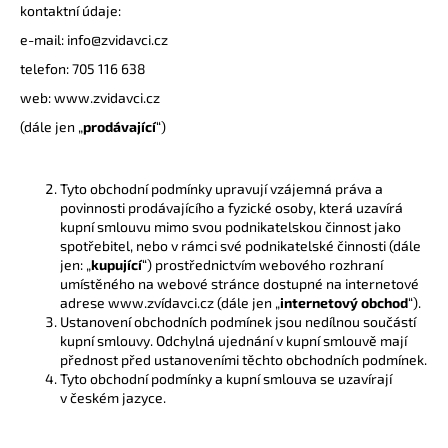
kontaktní údaje:
a
e-mail:
info@zvidavci.cz
j
telefon: 705 116 638
í
t
web: www.zvidavci.cz
?
(dále jen „
prodávající
“)
Tyto obchodní podmínky upravují vzájemná práva a
povinnosti prodávajícího a fyzické osoby, která uzavírá
kupní smlouvu mimo svou podnikatelskou činnost jako
HLEDAT
spotřebitel, nebo v rámci své podnikatelské činnosti (dále
jen: „
kupující
“) prostřednictvím webového rozhraní
umístěného na webové stránce dostupné na internetové
adrese www.zvídavci.cz (dále jen „
internetový obchod
“).
D
Ustanovení obchodních podmínek jsou nedílnou součástí
o
kupní smlouvy. Odchylná ujednání v kupní smlouvě mají
přednost před ustanoveními těchto obchodních podmínek.
p
Tyto obchodní podmínky a kupní smlouva se uzavírají
o
v českém jazyce.
r
u