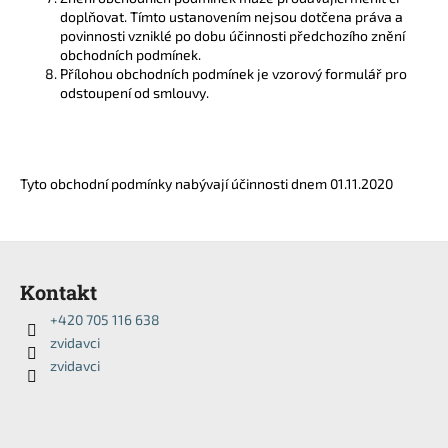
doplňovat. Tímto ustanovením nejsou dotčena práva a
povinnosti vzniklé po dobu účinnosti předchozího znění
obchodních podmínek.
Přílohou obchodních podmínek je vzorový formulář pro
odstoupení od smlouvy.
Tyto obchodní podmínky nabývají účinnosti dnem 01.11.2020
Z
á
Kontakt
p
+420 705 116 638
a
zvidavci
t
zvidavci
í