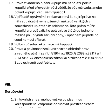
Právo z vadného plnění kupujícímu nenáleží, pokud
kupující před převzetím věci věděl, že věc má vadu, anebo
pokud kupující vadu sám způsobil.
V případě oprávněné reklamace má kupující právo na
náhradu účelně vynaložených nákladů vzniklých v
souvislosti s uplatněním reklamace. Toto právo může
kupující u prodávajícího uplatnit ve lhůtě do jednoho
měsíce po uplynutí záruční doby, v opačném případě ho
soud nemusí přiznat.
Volbu způsobu reklamace má kupující.
Práva a povinnosti smluvních stran ohledně práv
z vadného plnění se řídí § 1914 až 1925, § 2099 až 2117 a §
2161 až 2174 občanského zákoníku a zákonem č. 634/1992
Sb., o ochraně spotřebitele.
VIII.
Doručování
Smluvní strany si mohou veškerou písemnou
korespondenci vzájemně doručovat prostřednictvím