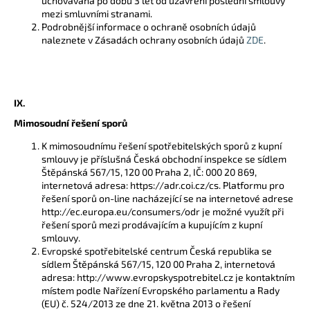
uchovávána po dobu 3 let od uzavření poslední smlouvy
mezi smluvními stranami.
Podrobnější informace o ochraně osobních údajů
naleznete v Zásadách ochrany osobních údajů
ZDE
.
IX.
Mimosoudní řešení sporů
K mimosoudnímu řešení spotřebitelských sporů z kupní
smlouvy je příslušná Česká obchodní inspekce se sídlem
Štěpánská 567/15, 120 00 Praha 2, IČ: 000 20 869,
internetová adresa: https://adr.coi.cz/cs. Platformu pro
řešení sporů on-line nacházející se na internetové adrese
http://ec.europa.eu/consumers/odr je možné využít při
řešení sporů mezi prodávajícím a kupujícím z kupní
smlouvy.
Evropské spotřebitelské centrum Česká republika se
sídlem Štěpánská 567/15, 120 00 Praha 2, internetová
adresa: http://www.evropskyspotrebitel.cz je kontaktním
místem podle Nařízení Evropského parlamentu a Rady
(EU) č. 524/2013 ze dne 21. května 2013 o řešení