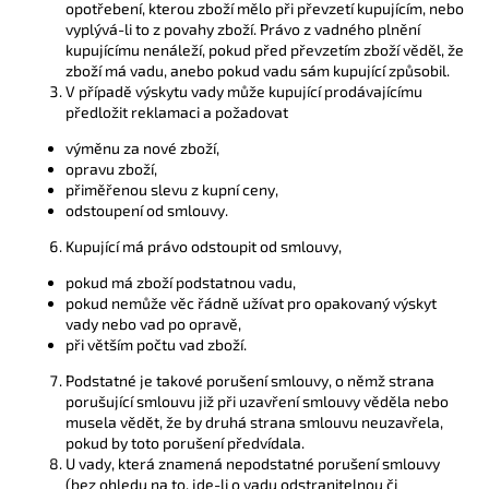
opotřebení, kterou zboží mělo při převzetí kupujícím, nebo
vyplývá-li to z povahy zboží. Právo z vadného plnění
kupujícímu nenáleží, pokud před převzetím zboží věděl, že
zboží má vadu, anebo pokud vadu sám kupující způsobil.
V případě výskytu vady může kupující prodávajícímu
předložit reklamaci a požadovat
výměnu za nové zboží,
opravu zboží,
přiměřenou slevu z kupní ceny,
odstoupení od smlouvy.
Kupující má právo odstoupit od smlouvy,
pokud má zboží podstatnou vadu,
pokud nemůže věc řádně užívat pro opakovaný výskyt
vady nebo vad po opravě,
při větším počtu vad zboží.
Podstatné je takové porušení smlouvy, o němž strana
porušující smlouvu již při uzavření smlouvy věděla nebo
musela vědět, že by druhá strana smlouvu neuzavřela,
pokud by toto porušení předvídala.
U vady, která znamená nepodstatné porušení smlouvy
(bez ohledu na to, jde-li o vadu odstranitelnou či