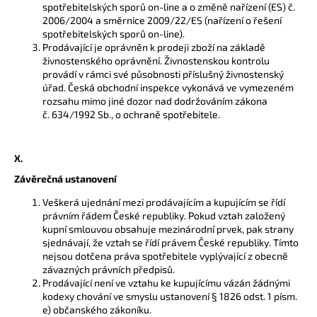
spotřebitelských sporů on-line a o změně nařízení (ES) č.
2006/2004 a směrnice 2009/22/ES (nařízení o řešení
spotřebitelských sporů on-line).
Prodávající je oprávněn k prodeji zboží na základě
živnostenského oprávnění. Živnostenskou kontrolu
provádí v rámci své působnosti příslušný živnostenský
úřad. Česká obchodní inspekce vykonává ve vymezeném
rozsahu mimo jiné dozor nad dodržováním zákona
č. 634/1992 Sb., o ochraně spotřebitele.
X.
Závěrečná ustanovení
Veškerá ujednání mezi prodávajícím a kupujícím se řídí
právním řádem České republiky. Pokud vztah založený
kupní smlouvou obsahuje mezinárodní prvek, pak strany
sjednávají, že vztah se řídí právem České republiky. Tímto
nejsou dotčena práva spotřebitele vyplývající z obecně
závazných právních předpisů.
Prodávající není ve vztahu ke kupujícímu vázán žádnými
kodexy chování ve smyslu ustanovení § 1826 odst. 1 písm.
e) občanského zákoníku.