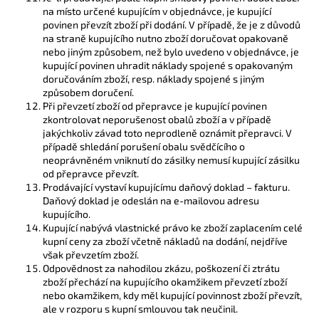
na místo určené kupujícím v objednávce, je kupující
povinen převzít zboží při dodání. V případě, že je z důvodů
na straně kupujícího nutno zboží doručovat opakovaně
nebo jiným způsobem, než bylo uvedeno v objednávce, je
kupující povinen uhradit náklady spojené s opakovaným
doručováním zboží, resp. náklady spojené s jiným
způsobem doručení.
Při převzetí zboží od přepravce je kupující povinen
zkontrolovat neporušenost obalů zboží a v případě
jakýchkoliv závad toto neprodleně oznámit přepravci. V
případě shledání porušení obalu svědčícího o
neoprávněném vniknutí do zásilky nemusí kupující zásilku
od přepravce převzít.
Prodávající vystaví kupujícímu daňový doklad – fakturu.
Daňový doklad je odeslán na e-mailovou adresu
kupujícího.
Kupující nabývá vlastnické právo ke zboží zaplacením celé
kupní ceny za zboží včetně nákladů na dodání, nejdříve
však převzetím zboží.
Odpovědnost za nahodilou zkázu, poškození či ztrátu
zboží přechází na kupujícího okamžikem převzetí zboží
nebo okamžikem, kdy měl kupující povinnost zboží převzít,
ale v rozporu s kupní smlouvou tak neučinil.