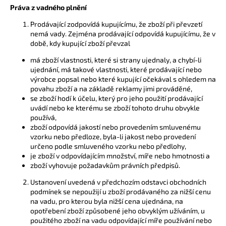
Práva z vadného plnění
Prodávající zodpovídá kupujícímu, že zboží při převzetí
nemá vady. Zejména prodávající odpovídá kupujícímu, že v
době, kdy kupující zboží převzal
má zboží vlastnosti, které si strany ujednaly, a chybí-li
ujednání, má takové vlastnosti, které prodávající nebo
výrobce popsal nebo které kupující očekával s ohledem na
povahu zboží a na základě reklamy jimi prováděné,
se zboží hodí k účelu, který pro jeho použití prodávající
uvádí nebo ke kterému se zboží tohoto druhu obvykle
používá,
zboží odpovídá jakostí nebo provedením smluvenému
vzorku nebo předloze, byla-li jakost nebo provedení
určeno podle smluveného vzorku nebo předlohy,
je zboží v odpovídajícím množství, míře nebo hmotnosti a
zboží vyhovuje požadavkům právních předpisů.
Ustanovení uvedená v předchozím odstavci obchodních
podmínek se nepoužijí u zboží prodávaného za nižší cenu
na vadu, pro kterou byla nižší cena ujednána, na
opotřebení zboží způsobené jeho obvyklým užíváním, u
použitého zboží na vadu odpovídající míře používání nebo