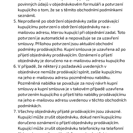
povinných údajů v objednávkovém formuláři a potvrzení
kupujícího o tom, že se s těmito obchodními podmínkami
seznámil.
Neprodleně po obdržení objednávky zašle prodávající
kupujícímu potvrzení o obdržení objednávky na e-
mailovou adresu, kterou kupující při objednání zadal. Toto
potvrzení je automatické a nepovažuje se za uzavření
smlouvy. Přílohou potvrzení jsou aktuální obchodní
podmínky prodávajícího. Kupní smlouva je uzavřena až po
přijetí objednávky prodávajícím. Oznámení o přijetí
objednávky je doručeno na e-mailovou adresu kupujícího
V případě, že některý z požadavků uvedených v
objednávce nemůže prodávající splnit, zašle kupujícímu
na jeho e-mailovou adresu pozměněnou nabídku.
Pozměněná nabídka se považuje za nový návrh kupní
smlouvy a kupní smlouva je v takovém případě uzavřena
potvrzením kupujícího o přijetí této nabídky prodávajícímu
na jeho e-mailovou adresu uvedenou v těchto obchodních
podmínkách.
Všechny objednávky přijaté prodávajícím jsou závazné.
Kupující může zrušit objednávku, dokud není kupujícímu
doručeno oznámení o přijetí objednávky prodávajícím.
Kupující může zrušit objednávku telefonicky na telefonní