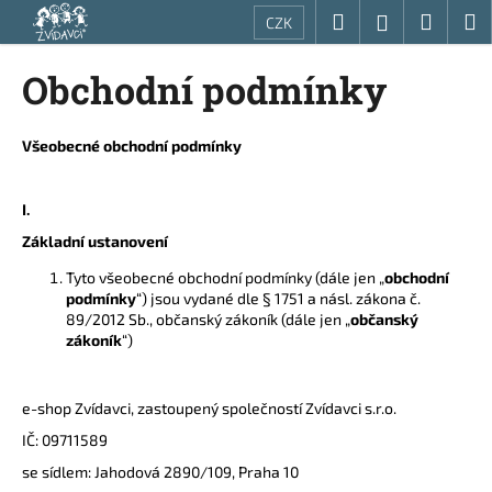
K
Přejít
Hledat
Nákup
M
Přihlášení
CZK
na
o
obsah
Zpět
Zpět
košík
š
Obchodní podmínky
í
C
k
o
Všeobecné obchodní podmínky
p
o
I.
t
Základní ustanovení
ř
Tyto všeobecné obchodní podmínky (dále jen „
obchodní
e
podmínky
“) jsou vydané dle § 1751 a násl. zákona č.
b
89/2012 Sb., občanský zákoník (dále jen „
občanský
zákoník
“)
u
j
e
e-shop Zvídavci, zastoupený společností Zvídavci s.r.o.
t
IČ: 09711589
e
se sídlem: Jahodová 2890/109, Praha 10
n