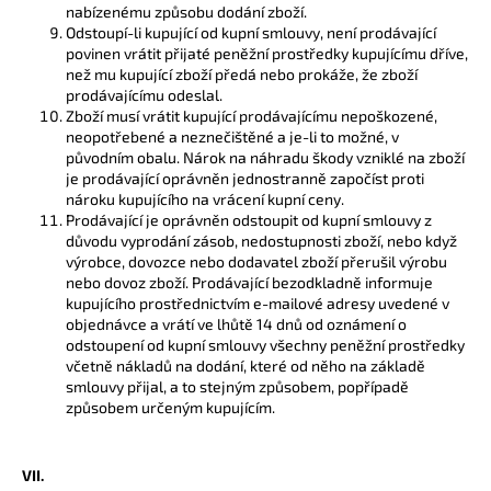
nabízenému způsobu dodání zboží.
Odstoupí-li kupující od kupní smlouvy, není prodávající
povinen vrátit přijaté peněžní prostředky kupujícímu dříve,
než mu kupující zboží předá nebo prokáže, že zboží
prodávajícímu odeslal.
Zboží musí vrátit kupující prodávajícímu nepoškozené,
neopotřebené a neznečištěné a je-li to možné, v
původním obalu. Nárok na náhradu škody vzniklé na zboží
je prodávající oprávněn jednostranně započíst proti
nároku kupujícího na vrácení kupní ceny.
Prodávající je oprávněn odstoupit od kupní smlouvy z
důvodu vyprodání zásob, nedostupnosti zboží, nebo když
výrobce, dovozce nebo dodavatel zboží přerušil výrobu
nebo dovoz zboží. Prodávající bezodkladně informuje
kupujícího prostřednictvím e-mailové adresy uvedené v
objednávce a vrátí ve lhůtě 14 dnů od oznámení o
odstoupení od kupní smlouvy všechny peněžní prostředky
včetně nákladů na dodání, které od něho na základě
smlouvy přijal, a to stejným způsobem, popřípadě
způsobem určeným kupujícím.
VII.