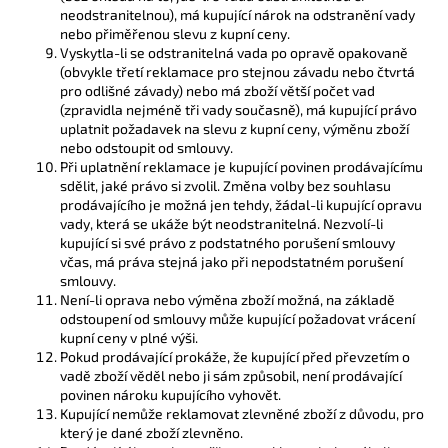
neodstranitelnou), má kupující nárok na odstranění vady
nebo přiměřenou slevu z kupní ceny.
Vyskytla-li se odstranitelná vada po opravě opakovaně
(obvykle třetí reklamace pro stejnou závadu nebo čtvrtá
pro odlišné závady) nebo má zboží větší počet vad
(zpravidla nejméně tři vady současně), má kupující právo
uplatnit požadavek na slevu z kupní ceny, výměnu zboží
nebo odstoupit od smlouvy.
Při uplatnění reklamace je kupující povinen prodávajícímu
sdělit, jaké právo si zvolil. Změna volby bez souhlasu
prodávajícího je možná jen tehdy, žádal-li kupující opravu
vady, která se ukáže být neodstranitelná. Nezvolí-li
kupující si své právo z podstatného porušení smlouvy
včas, má práva stejná jako při nepodstatném porušení
smlouvy.
Není-li oprava nebo výměna zboží možná, na základě
odstoupení od smlouvy může kupující požadovat vrácení
kupní ceny v plné výši.
Pokud prodávající prokáže, že kupující před převzetím o
vadě zboží věděl nebo ji sám způsobil, není prodávající
povinen nároku kupujícího vyhovět.
Kupující nemůže reklamovat zlevněné zboží z důvodu, pro
který je dané zboží zlevněno.