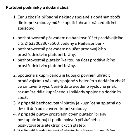
Platební podmínky a dodání zboží
Cenu zboží a případné náklady spojené s dodáním zboží
dle kupní smlouvy může kupující uhradit následujícími
způsoby:
bezhotovostně převodem na bankovní účet prodávajícího
č.ú. 2163300330/5500, vedený u Raifeisenbank.
bezhotovostně převodem na účet prodávajícího
prostřednictvím platební brány.
bezhotovostně platební kartou na účet prodávajícího
prostřednictvím platební brány.
Společně s kupní cenou je kupující povinen uhradit
prodávajícímu náklady spojené s balením a dodáním zboží
ve smluvené výši. Není-li dále uvedeno výslovně jinak,
rozumí se dále kupní cenou i náklady spojené s dodáním
zboží.
V případě bezhotovostní platby je kupní cena splatná do
deseti dnů od uzavření kupní smlouvy.
V případě platby prostřednictvím platební brány
postupuje kupující podle pokynů příslušného
poskytovatele elektronických plateb.
V případě bezhotovostní platby je závazek kupujícího