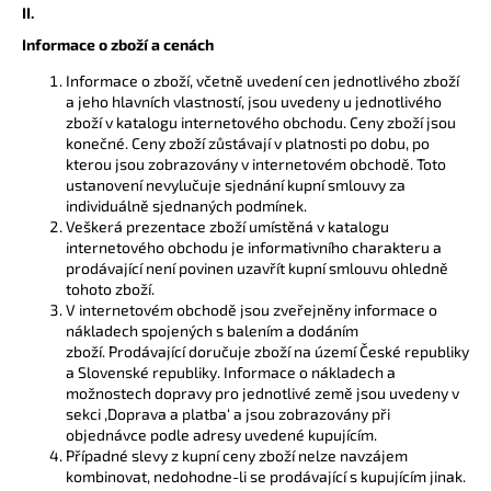
č
II.
u
Informace o zboží a cenách
j
e
Informace o zboží, včetně uvedení cen jednotlivého zboží
m
a jeho hlavních vlastností, jsou uvedeny u jednotlivého
e
zboží v katalogu internetového obchodu. Ceny zboží jsou
konečné. Ceny zboží zůstávají v platnosti po dobu, po
kterou jsou zobrazovány v internetovém obchodě. Toto
ustanovení nevylučuje sjednání kupní smlouvy za
individuálně sjednaných podmínek.
Veškerá prezentace zboží umístěná v katalogu
internetového obchodu je informativního charakteru a
prodávající není povinen uzavřít kupní smlouvu ohledně
tohoto zboží.
V internetovém obchodě jsou zveřejněny informace o
nákladech spojených s balením a dodáním
zboží.
Prodávající doručuje zboží na území České republiky
a Slovenské republiky. Informace o nákladech a
možnostech dopravy pro jednotlivé země jsou uvedeny v
sekci ‚Doprava a platba‘ a jsou zobrazovány při
objednávce podle adresy uvedené kupujícím.
Případné slevy z kupní ceny zboží nelze navzájem
kombinovat, nedohodne-li se prodávající s kupujícím jinak.