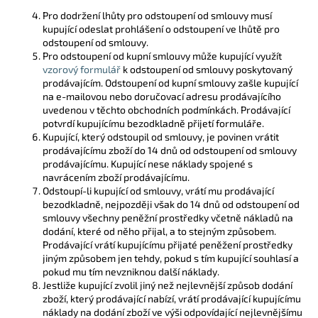
Pro dodržení lhůty pro odstoupení od smlouvy musí
kupující odeslat prohlášení o odstoupení ve lhůtě pro
odstoupení od smlouvy.
Pro odstoupení od kupní smlouvy může kupující využít
vzorový formulář
k odstoupení od smlouvy poskytovaný
prodávajícím. Odstoupení od kupní smlouvy zašle kupující
na e-mailovou nebo doručovací adresu prodávajícího
uvedenou v těchto obchodních podmínkách. Prodávající
potvrdí kupujícímu bezodkladně přijetí formuláře.
Kupující, který odstoupil od smlouvy, je povinen vrátit
prodávajícímu zboží do 14 dnů od odstoupení od smlouvy
prodávajícímu. Kupující nese náklady spojené s
navrácením zboží prodávajícímu.
Odstoupí-li kupující od smlouvy, vrátí mu prodávající
bezodkladně, nejpozději však do 14 dnů od odstoupení od
smlouvy všechny peněžní prostředky včetně nákladů na
dodání, které od něho přijal, a to stejným způsobem.
Prodávající vrátí kupujícímu přijaté peněžení prostředky
jiným způsobem jen tehdy, pokud s tím kupující souhlasí a
pokud mu tím nevzniknou další náklady.
Jestliže kupující zvolil jiný než nejlevnější způsob dodání
zboží, který prodávající nabízí, vrátí prodávající kupujícímu
náklady na dodání zboží ve výši odpovídající nejlevnějšímu