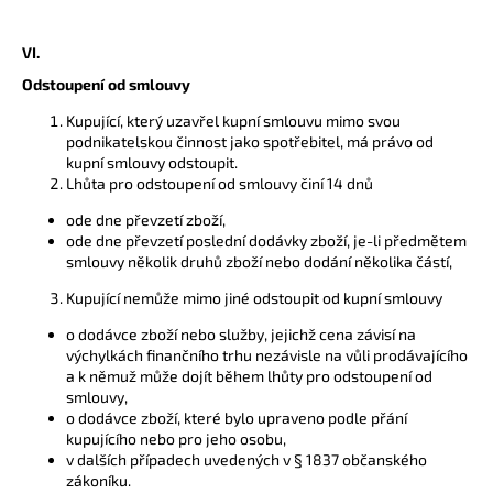
VI.
Odstoupení od smlouvy
Kupující, který uzavřel kupní smlouvu mimo svou
podnikatelskou činnost jako spotřebitel, má právo od
kupní smlouvy odstoupit.
Lhůta pro odstoupení od smlouvy činí 14 dnů
ode dne převzetí zboží,
ode dne převzetí poslední dodávky zboží, je-li předmětem
smlouvy několik druhů zboží nebo dodání několika částí,
Kupující nemůže mimo jiné odstoupit od kupní smlouvy
o dodávce zboží nebo služby, jejichž cena závisí na
výchylkách finančního trhu nezávisle na vůli prodávajícího
a k němuž může dojít během lhůty pro odstoupení od
smlouvy,
o dodávce zboží, které bylo upraveno podle přání
kupujícího nebo pro jeho osobu,
v dalších případech uvedených v § 1837 občanského
zákoníku.