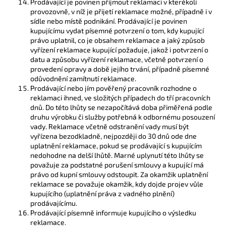
Prodávající je povinen přijmout reklamaci v kterékoli
provozovně, v níž je přijetí reklamace možné, případně i v
sídle nebo místě podnikání. Prodávající je povinen
kupujícímu vydat písemné potvrzení o tom, kdy kupující
právo uplatnil, co je obsahem reklamace a jaký způsob
vyřízení reklamace kupující požaduje, jakož i potvrzení o
datu a způsobu vyřízení reklamace, včetně potvrzení o
provedení opravy a době jejího trvání, případně písemné
odůvodnění zamítnutí reklamace.
Prodávající nebo jím pověřený pracovník rozhodne o
reklamaci ihned, ve složitých případech do tří pracovních
dnů. Do této lhůty se nezapočítává doba přiměřená podle
druhu výrobku či služby potřebná k odbornému posouzení
vady. Reklamace včetně odstranění vady musí být
vyřízena bezodkladně, nejpozději do 30 dnů ode dne
uplatnění reklamace, pokud se prodávající s kupujícím
nedohodne na delší lhůtě. Marné uplynutí této lhůty se
považuje za podstatné porušení smlouvy a kupující má
právo od kupní smlouvy odstoupit.
Za okamžik uplatnění
reklamace se považuje okamžik, kdy dojde projev vůle
kupujícího (uplatnění práva z vadného plnění)
prodávajícímu.
Prodávající písemně informuje kupujícího o výsledku
reklamace.