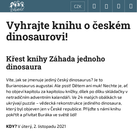
K
Přejít
Hledat
Nákup
M
Přihlášení
CZK
na
o
obsah
Zpět
Zpět
košík
š
Vyhrajte knihu o českém
í
C
dinosaurovi!
k
o
p
o
Křest knihy Záhada jednoho
t
dinosaura
ř
e
Víte, jak se jmenuje jediný český dinosaurus? Je to
Burianosaurus augustai. Ale psst! Dětem ani muk! Nechte je, ať
b
ho objeví kapitolu za kapitolou knížky, dílek po dílku skládačky v
u
netradičním adventním kalendáři. Ve 24 malých obálkách se
j
ukrývají puzzle – vědecká rekonstrukce jediného dinosaura,
který byl objeven jen v České republice. Přijďte s námi knihu
e
pokřtít a přivítat Buráka ve světě lidí!
t
KDY?
V úterý, 2. listopadu 2021
e
n