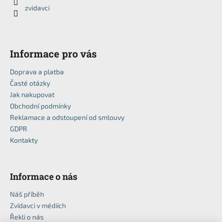
č
t
zvidavci
u
í
j
e
m
Informace pro vás
e
Doprava a platba
Časté otázky
Jak nakupovat
Obchodní podmínky
Reklamace a odstoupení od smlouvy
GDPR
Kontakty
Informace o nás
Náš příběh
Zvídavci v médiích
Řekli o nás