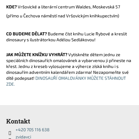
a
KDE?
Vršovické a literární centrum Waldes, Moskevská 57
j
(přímo u Čechova náměstí nad Vršovickým knihkupectvím)
í
t
CO BUDEME DĚLAT?
Budeme číst knihu Lucie Rybové a kreslit
?
dinosaury s ilustrátorkou Adélou Sedlákovou!
JAK MŮŽETE KNÍŽKU VYHRÁT?
Vytiskněte dětem jednu ze
speciálních dinosauřích omalovánek a vybarvenou ji přineste na
křest. Jednu z kreseb vylosujeme a výherce získá knihu i s
HLEDAT
dinosauřím adventním kalendářem zdarma! Nezapomeňte své
dítě podepsat!
DINOSAUŘÍ OMALOVÁNKY MŮŽETE STÁHNOUT
ZDE.
D
o
Z
p
á
o
Kontakt
p
r
+420 705 116 638
a
u
zvidavci