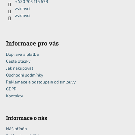
č
+420 705 116 638
a
u
zvidavci
t
j
zvidavci
í
e
m
e
Informace pro vás
Doprava a platba
Časté otázky
Jak nakupovat
Obchodní podmínky
Reklamace a odstoupení od smlouvy
GDPR
Kontakty
Informace o nás
Náš příběh