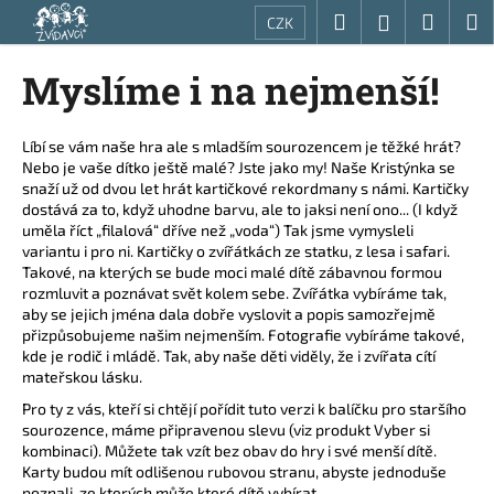
K
Přejít
Hledat
Nákup
M
Přihlášení
CZK
na
o
obsah
Zpět
Zpět
košík
š
Myslíme i na nejmenší!
í
C
k
o
Líbí se vám naše hra ale s mladším sourozencem je těžké hrát?
Nebo je vaše dítko ještě malé? Jste jako my! Naše Kristýnka se
p
snaží už od dvou let hrát kartičkové rekordmany s námi. Kartičky
o
dostává za to, když uhodne barvu, ale to jaksi není ono... (I když
t
uměla říct „filalová“ dříve než „voda“) Tak jsme vymysleli
variantu i pro ni. Kartičky o zvířátkách ze statku, z lesa i safari.
ř
Takové, na kterých se bude moci malé dítě zábavnou formou
e
rozmluvit a poznávat svět kolem sebe. Zvířátka vybíráme tak,
aby se jejich jména dala dobře vyslovit a popis samozřejmě
b
přizpůsobujeme našim nejmenším. Fotografie vybíráme takové,
u
kde je rodič i mládě. Tak, aby naše děti viděly, že i zvířata cítí
j
mateřskou lásku.
e
Pro ty z vás, kteří si chtějí pořídit tuto verzi k balíčku pro staršího
t
sourozence, máme připravenou slevu (viz produkt Vyber si
kombinaci). Můžete tak vzít bez obav do hry i své menší dítě.
e
Karty budou mít odlišenou rubovou stranu, abyste jednoduše
n
poznali, ze kterých může které dítě vybírat.