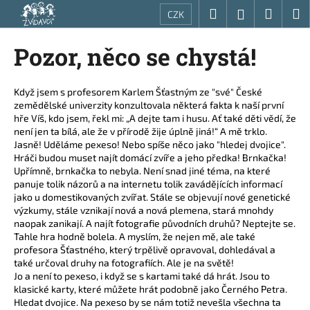
K
Přejít
Hledat
Nákup
M
Přihlášení
CZK
na
o
obsah
Zpět
Zpět
košík
š
Pozor, něco se chystá!
í
C
k
o
Když jsem s profesorem Karlem Šťastným ze "své" České
zemědělské univerzity konzultovala některá fakta k naší první
p
hře Víš, kdo jsem, řekl mi: „A dejte tam i husu. Ať také děti vědí, že
o
není jen ta bílá, ale že v přírodě žije úplně jiná!“ A mě trklo.
t
Jasně! Uděláme pexeso! Nebo spíše něco jako "hledej dvojice".
Hráči budou muset najít domácí zvíře a jeho předka! Brnkačka!
ř
Upřímně, brnkačka to nebyla. Není snad jiné téma, na které
e
panuje tolik názorů a na internetu tolik zavádějících informací
jako u domestikovaných zvířat. Stále se objevují nové genetické
b
výzkumy, stále vznikají nová a nová plemena, stará mnohdy
u
naopak zanikají. A najít fotografie původních druhů? Neptejte se.
j
Tahle hra hodně bolela. A myslím, že nejen mě, ale také
profesora Šťastného, který trpělivě opravoval, dohledával a
e
také určoval druhy na fotografiích. Ale je na světě!
t
Jo a není to pexeso, i když se s kartami také dá hrát. Jsou to
e
klasické karty, které můžete hrát podobně jako Černého Petra.
Hledat dvojice. Na pexeso by se nám totiž nevešla všechna ta
n