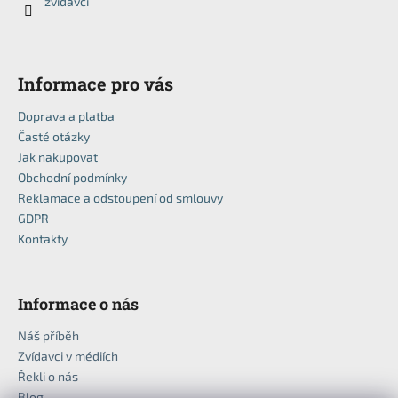
č
zvidavci
í
u
j
e
m
Informace pro vás
e
Doprava a platba
Časté otázky
Jak nakupovat
Obchodní podmínky
Reklamace a odstoupení od smlouvy
GDPR
Kontakty
Informace o nás
Náš příběh
Zvídavci v médiích
Řekli o nás
Blog