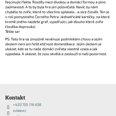
fascinující fakta. Rozdíly mezi divokou a domácí formou a plno
a
zajímavostí. A to by byla hra jen polovičatá. Navíc by nám
j
chybělo to zvíře, které to všechno spískalo... a sice člověk. Ten je
v roli pomyslného Černého Petra. Jednatřicáté kartičky, na které
í
kromě jiného najdete graf, vyjadřující, jak dlouho které zvíře
t
člověka doprovází.
Těšte se!
?
PS: Tato hra se úmyslně nevěnuje podmínkám chovu a jejím
úkolem není ani řešit etičnost domestikace. Jejím úkolem je
ukázat, kde se tu naše domácí zvířata vlastně vzala a jak
vypadala. A ukázat, že jsou skvělá a zaslouží si naši pozornost.
HLEDAT
D
Z
o
á
p
Kontakt
p
o
+420 705 116 638
r
a
zvidavci
u
t