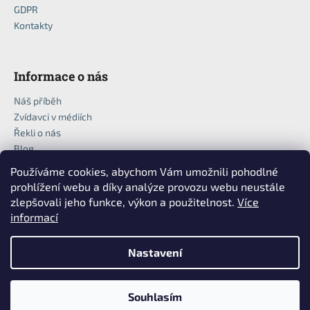
č
GDPR
u
Kontakty
j
e
m
Informace o nás
e
Náš příběh
Zvídavci v médiích
Řekli o nás
Blog
Používáme cookies, abychom Vám umožnili pohodlné
prohlížení webu a díky analýze provozu webu neustále
zlepšovali jeho funkce, výkon a použitelnost.
Více
informací
Nastavení
Vytvořil Shoptet
Copyright 2026
Zvídavci
. Všechna práva vyhrazena.
Upravit
Souhlasím
nastavení cookies