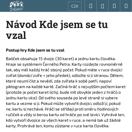
K
Přejít
Hledat
Nákup
M
Přihlášení
CZK
na
o
obsah
Zpět
Zpět
košík
š
Návod Kde jsem se tu
í
C
vzal
k
o
p
Postup hry Kde jsem se tu vzal
o
Balíček obsahuje 15 dvojic (30 karet) a jednu kartu člověka.
t
Hraje se systémem Černého Petra. Karty rozdejte rovnoměrně
ř
tak, aby měl každý hráč stejný počet. Pokud máte v ruce dvojici
zvířat (domácí zvíře + jeho předek), odložte si ji stranou. Dětem,
e
které neumí číst a nevědí, zda zvířata k sobě patří, napoví
b
piktogram na každé kartě. Začíná hráč s nejvyšším počtem karet
u
(protože je počet karet lichý, bude mít obvykle jeden z hráčů o
jednu kartu více). Od svého souseda po levé straně si vybere
j
kartu a vezme si ji. Pokud může vytvořit dvojici, odloží ji, pokud
e
ne, kartu si nechává. Hráči se střídají proti směru hodinových
ručiček a vždy si berou kartu od hráče po své levici. Vyhrává ten,
t
kdo vytvoří dvojice ze všech karet v ruce, a nemá tak už žádné
e
karty. Prohrává ten, komu zůstane v ruce karta člověka.
n