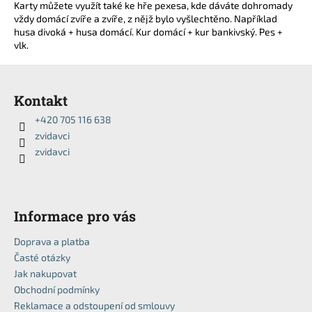
Karty můžete využít také ke hře pexesa, kde dáváte dohromady
a
vždy domácí zvíře a zvíře, z nějž bylo vyšlechtěno. Například
j
husa divoká + husa domácí. Kur domácí + kur bankivský. Pes +
vlk.
í
t
Z
?
á
Kontakt
p
+420 705 116 638
a
zvidavci
t
zvidavci
í
HLEDAT
Informace pro vás
D
o
Doprava a platba
p
Časté otázky
o
Jak nakupovat
r
Obchodní podmínky
u
Reklamace a odstoupení od smlouvy