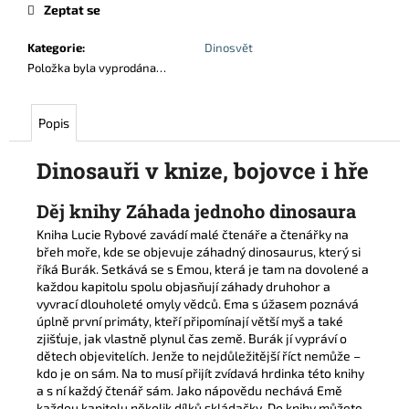
cena:
Zeptat se
Kategorie
:
Dinosvět
Položka byla vyprodána…
Popis
Dinosauři v knize, bojovce i hře
Děj knihy Záhada jednoho dinosaura
Kniha Lucie Rybové zavádí malé čtenáře a čtenářky na
břeh moře, kde se objevuje záhadný dinosaurus, který si
říká Burák. Setkává se s Emou, která je tam na dovolené a
každou kapitolu spolu objasňují záhady druhohor a
vyvrací dlouholeté omyly vědců. Ema s úžasem poznává
úplně první primáty, kteří připomínají větší myš a také
zjišťuje, jak vlastně plynul čas země. Burák jí vypráví o
dětech objevitelích. Jenže to nejdůležitější říct nemůže –
kdo je on sám. Na to musí přijít zvídavá hrdinka této knihy
a s ní každý čtenář sám. Jako nápovědu nechává Emě
každou kapitolu několik dílků skládačky. Do knihy můžete