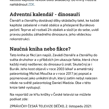
nahlédnout
ZDE
.
Adventní kalendář - dinosauři
Čtenáři a čtenářky dostávají dílky skládačky také, ke každé
kapitole zabalené v malé obálce a přelepené Burákovo
pečetí. Teprve až rozbalí 24 obálek a složí je do sebe, uvidí
pravou podobu záhadného dinosaura, jeho vědeckou
rekonstrukci.
Naučná kniha nebo fikce?
Tato kniha je fikcí jen napůl. Zavádí čtenáře a čtenářky do
světa druhohor a v příbězích jim ukazuje fakta, která chce
každý malý nadšenec do dinosaurů znát. Skutečný je i
Burák. Jeho kost objevil v roce 2003 lékař a amatérský
paleontolog Michal Moučka a v roce 2017 jej popsal a
pojmenoval jako unikátní druh, který zatím nebyl nalezen
nikde na světě paleontolog Daniel Madzia. Oba v této
knize také vystupují.
Na reportáž ze křtu knížky v České televizi se můžete
podívat zde:
ZPRÁVIČKY ČESKÁ TELEVIZE DÉČKO, 2. listopadu 2021: