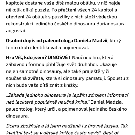
č
kapitole dostane vaše dítě malou obálku, v níž najde
u
několik dílků puzzle. Po přečtení všech 24 kapitol a
j
otevření 24 obálek s puzzlíky z nich složí vědeckou
e
rekonstrukci jediného českého dinosaura Burianosaura
m
augustai.
e
Osobní dopis od paleontologa Daniela Madzii
, který
tento druh identifikoval a pojmenoval.
Hru Víš, kdo jsem? DINOSVĚT
Naučnou hru, která
zábavnou formou přiblížuje svět druhohor. Ukazuje
nejen samotné dinosaury, ale také praještěry či
současná zvířata, která si dinosaury pamatují. Spoustu z
nich bude vaše dítě znát z knížky.
„Záhada jednoho dinosaura je lepším zdrojem informací
než leckterá populárně naučná kniha.“
Daniel Madzia,
paleontolog, který určil a pojmenoval jediného českého
dinosaura.
Dcera zbožňuje a já jsem nadšená i z úrovně jazyka. Tak
kvalitní text se v dětské knížce často nevidí. Best of