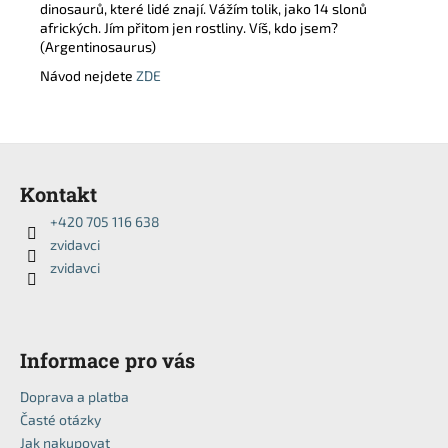
dinosaurů, které lidé znají. Vážím tolik, jako 14 slonů
afrických. Jím přitom jen rostliny. Víš, kdo jsem?
(Argentinosaurus)
Návod nejdete
ZDE
Z
á
Kontakt
p
+420 705 116 638
a
zvidavci
t
zvidavci
í
Informace pro vás
Doprava a platba
Časté otázky
Jak nakupovat