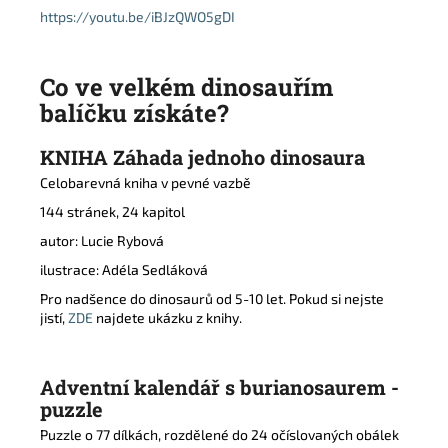
https://youtu.be/iBJzQWO5gDI
Co ve velkém dinosauřím
balíčku získáte?
KNIHA Záhada jednoho dinosaura
Celobarevná kniha v pevné vazbě
144 stránek, 24 kapitol
autor: Lucie Rybová
ilustrace: Adéla Sedláková
Pro nadšence do dinosaurů od 5-10 let. Pokud si nejste
jistí,
ZDE
najdete ukázku z knihy.
Adventní kalendář
s burianosaurem -
puzzle
Puzzle o 77 dílkách, rozdělené do 24 očíslovaných obálek