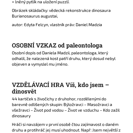
+ lněný pytlík na uložení puzzlí.
Obrázek skládačky: vědecká rekonstrukce dinosaura
Burianosaurus augustai,
autor: Edyta Felcyn, vlastník práv: Daniel Madzia
OSOBNÍ VZKAZ od paleontologa
Osobní dopis od Daniela Madzii, paleontologa, který
odhalil, že nalezená kost patří druhu, který dosud nebyl
objeven a vymyslel mu jméno.
VZDĚLÁVACÍ HRA
V
íš, kdo jsem –
dinosvět
44 kartiček s živočichy z druhohor, rozdělenými do
barevně odlišených skupin: Býložravci – Masožravci a
všežravci – Život pod vodou – Život ve vzduchu – Kdo zažil
dinosaury
Hráči si navzájem v první osobě čtou zajímavost o daném
druhu a protihráč jej musí uhodnout. Např: Jsem největší z