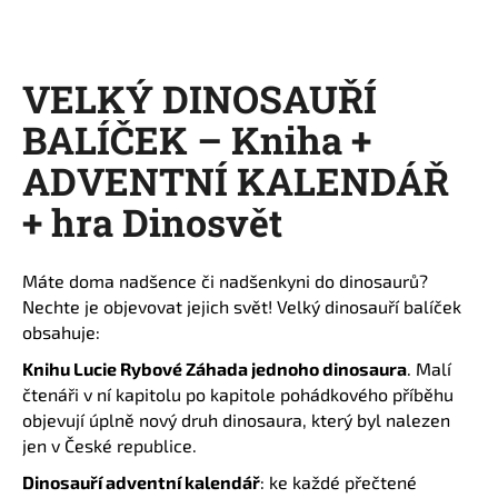
a
j
í
VELKÝ DINOSAUŘÍ
t
BALÍČEK – Kniha +
?
ADVENTNÍ KALENDÁŘ
+ hra Dinosvět
HLEDAT
Máte doma nadšence či nadšenkyni do dinosaurů?
Nechte je objevovat jejich svět! Velký dinosauří balíček
obsahuje:
D
Knihu Lucie Rybové Záhada jednoho dinosaura
. Malí
o
čtenáři v ní kapitolu po kapitole pohádkového příběhu
p
objevují úplně nový druh dinosaura, který byl nalezen
o
jen v České republice.
r
u
Dinosauří adventní kalendář
: ke každé přečtené