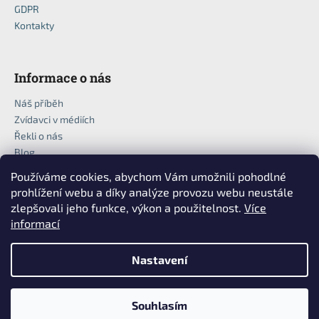
GDPR
Kontakty
Informace o nás
Náš příběh
Zvídavci v médiích
Řekli o nás
Blog
Používáme cookies, abychom Vám umožnili pohodlné
prohlížení webu a díky analýze provozu webu neustále
zlepšovali jeho funkce, výkon a použitelnost.
Více
informací
Nastavení
Vytvořil Shoptet
Copyright 2026
Zvídavci
. Všechna práva vyhrazena.
Upravit
Souhlasím
nastavení cookies