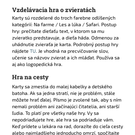
Vzdelávacia hra o zvieratách
Karty sú rozdelené do troch farebne odlíšených
kategórií: Na farme / Les a lúka / Safari. Postup
hry: prečítate dieťaťu text, v ktorom sa mu
zvieratko predstavuje, a dieťa háda. Odmenou za
uhádnutie zvieraťa je karta. Podrobný postup hry
nájdete
TU
. Je vhodná na precvičovanie slov,
učenie sa názvov zvierat a ich mláďat. Používa sa
aj ako logopedická hra.
Hra na cesty
Karty sa zmestia do malej kabelky a detského
batoha. Ak sa jedna stratí, nie je problém, stále
môžete hrať ďalej. Písmo je zvolené tak, aby s ním
nemali problém ani začínajúci čitatelia, ani starší
ľudia. To platí pre všetky naše hry. Vy sa
nepodriaďujete hre, ale hra sa podriaďuje vám.
Keď prídete u lekára na rad, dorazíte do cieľa cesty
alebo najmladšieho jednoducho omrzí, spočítajte