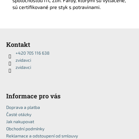
spoločnosťou ITC Zlín. Farby, ktorými sú vytlačené,
sú certifikované pre styk s potravinami.
Z
á
Kontakt
p
+420 705 116 638
a
zvidavci
t
zvidavci
í
Informace pro vás
Doprava a platba
Časté otázky
Jak nakupovat
Obchodní podmínky
Reklamace a odstoupení od smlouvy