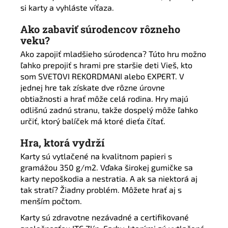
si karty a vyhláste víťaza.
Ako zabaviť súrodencov rôzneho
veku?
Ako zapojiť mladšieho súrodenca? Túto hru možno
ľahko prepojiť s hrami pre staršie deti Vieš, kto
som SVETOVI REKORDMANI alebo EXPERT. V
jednej hre tak získate dve rôzne úrovne
obtiažnosti a hrať môže celá rodina. Hry majú
odlišnú zadnú stranu, takže dospelý môže ľahko
určiť, ktorý balíček má ktoré dieťa čítať.
Hra, ktorá vydrží
Karty sú vytlačené na kvalitnom papieri s
gramážou 350 g/m2. Vďaka širokej gumičke sa
karty nepoškodia a nestratia. A ak sa niektorá aj
tak stratí? Žiadny problém. Môžete hrať aj s
menším počtom.
Karty sú zdravotne nezávadné a certifikované