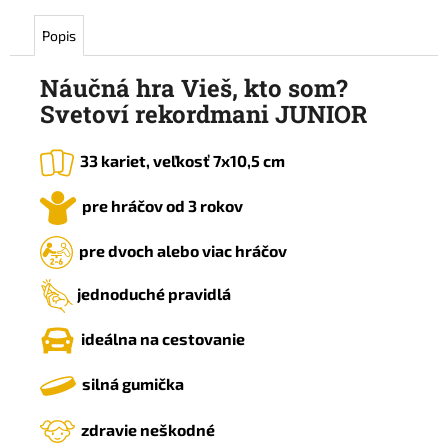
Popis
Náučná hra Vieš, kto som?
Svetoví rekordmani JUNIOR
33 kariet, veľkosť 7x10,5 cm
pre hráčov od 3 rokov
pre dvoch alebo viac hráčov
jednoduché pravidlá
ideálna na cestovanie
silná gumička
zdravie neškodné