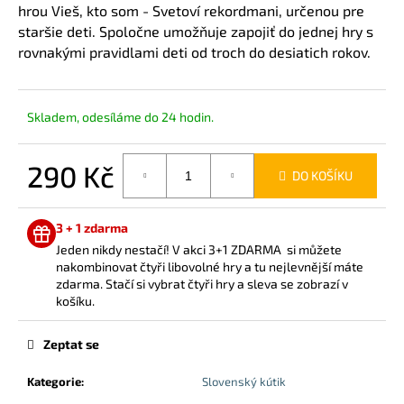
č
hrou Vieš, kto som - Svetoví rekordmani, určenou pre
u
staršie deti. Spoločne umožňuje zapojiť do jednej hry s
j
rovnakými pravidlami deti od troch do desiatich rokov.
e
m
e
Skladem, odesíláme do 24 hodin.
290 Kč
DO KOŠÍKU
Měrná
cena:
3 + 1 zdarma
Jeden nikdy nestačí! V akci 3+1 ZDARMA si můžete
nakombinovat čtyři libovolné hry a tu nejlevnější máte
zdarma. Stačí si vybrat čtyři hry a sleva se zobrazí v
košíku.
Zeptat se
Kategorie
:
Slovenský kútik