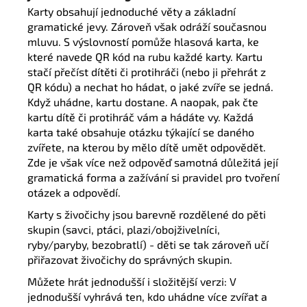
Karty obsahují jednoduché věty a základní
gramatické jevy. Zároveň však odráží současnou
mluvu. S výslovností pomůže hlasová karta, ke
které navede QR kód na rubu každé karty. Kartu
stačí přečíst dítěti či protihráči (nebo ji přehrát z
QR kódu) a nechat ho hádat, o jaké zvíře se jedná.
Když uhádne, kartu dostane. A naopak, pak čte
kartu dítě či protihráč vám a hádáte vy. Každá
karta také obsahuje otázku týkající se daného
zvířete, na kterou by mělo dítě umět odpovědět.
Zde je však více než odpověď samotná důležitá její
gramatická forma a zažívání si pravidel pro tvoření
otázek a odpovědí.
Karty s živočichy jsou barevně rozdělené do pěti
skupin (savci, ptáci, plazi/obojživelníci,
ryby/paryby, bezobratlí) - děti se tak zároveň učí
přiřazovat živočichy do správných skupin.
Můžete hrát jednodušší i složitější verzi: V
jednodušší vyhrává ten, kdo uhádne více zvířat a