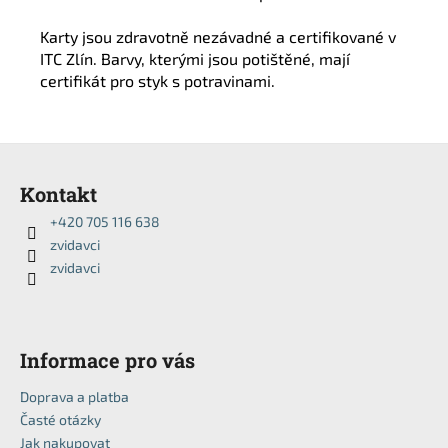
Karty jsou zdravotně nezávadné a certifikované v
ITC Zlín. Barvy, kterými jsou potištěné, mají
certifikát pro styk s potravinami.
Z
á
Kontakt
p
+420 705 116 638
a
zvidavci
t
zvidavci
í
Informace pro vás
Doprava a platba
Časté otázky
Jak nakupovat