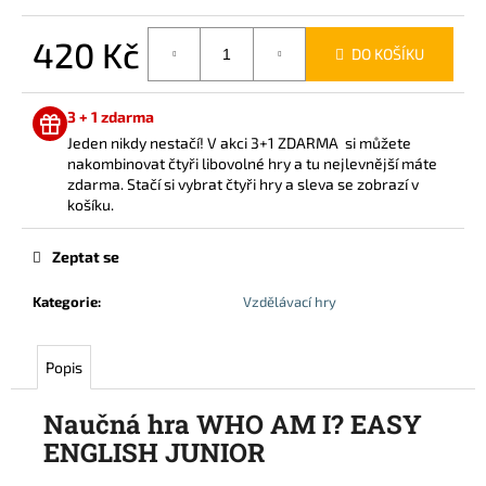
420 Kč
DO KOŠÍKU
Měrná
cena:
3 + 1 zdarma
Jeden nikdy nestačí! V akci 3+1 ZDARMA si můžete
nakombinovat čtyři libovolné hry a tu nejlevnější máte
zdarma. Stačí si vybrat čtyři hry a sleva se zobrazí v
košíku.
Zeptat se
Kategorie
:
Vzdělávací hry
Popis
Naučná hra WHO AM I? EASY
ENGLISH JUNIOR