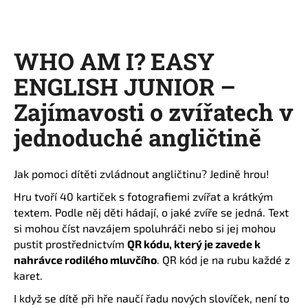
a
j
í
WHO AM I? EASY
t
ENGLISH JUNIOR –
?
Zajímavosti o zvířatech v
jednoduché angličtině
HLEDAT
Jak pomoci dítěti zvládnout angličtinu? Jedině hrou!
Hru tvoří 40 kartiček s fotografiemi zvířat a krátkým
textem. Podle něj děti hádají, o jaké zvíře se jedná. Text
D
si mohou číst navzájem spoluhráči nebo si jej mohou
o
pustit prostřednictvím
QR kódu, který je zavede k
p
nahrávce rodilého mluvčího
. QR kód je na rubu každé z
o
karet.
r
u
I když se dítě při hře naučí řadu nových slovíček, není to