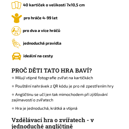
40 kartiček o velikosti 7x10,5 cm
pro hráče 4-99 let
pro dva a více hráčů
jednoduchá pravidla
ideální na cesty
PROČ DĚTI TATO HRA BAVÍ?
⭐️ Milují vtipné fotografie zvířat na kartičkách
⭐️ Pouštění nahrávek z QR kódu je pro ně zpestřením hry
⭐️ Angličtinu se učí jen tak mimochodem při zjišťování
zajímavostí o zvířatech
⭐️ Hra je jednoduchá, krátká a vtipná
Vzdělávací hra o zvířatech - v
jednoduché angličtině