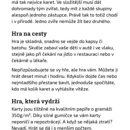
má tak nejvíce karet. Ve složitější musí dát
dohromady tým zvířat, tedy mít z každé skupiny
alespoň jednoho zástupce. Právě tak to totiž chodí
i v přírodě. Jedno zvíře nemůže žít bez druhého.
Hra na cesty
Hra je skladná, snadno se vejde do kapsy či
batohu. Skvěle zabaví vaše děti v autě i ve vlaku,
stejně jako při čekání na jídlo v restauraci nebo v
čekárně u lékaře.
Nepřizpůsobujete se vy hře, ale hra vám. Můžete ji
hrát deset minut i hodinu. Kdykoliv dojde čas nebo
nejmladšího přestane bavit, jednoduše spočítáte,
kdo má kolik karet a vyhlásíte vítěze.
Hra, která vydrží
Karty jsou tištěné na kvalitním papíře o gramáži
350
g/m². Díky silné gumičce se vám karty
neponičí a nepoztrácejí. A když se nějaká ztratí?
Nevadí. Hrát se dá i s menším počtem.