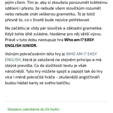
č
jejím cílem. Tím je, aby si zkoušelo porozumět krátkému
u
sdělení i přesto, že nebude všem slovíčkům rozumět
j
nebo nebude znát veškerou gramatiku. To je totiž
e
přesně to, co v životě bude nejvíce potřebovat.
m
Na začátku je vždy pár slovíček a základní gramatika.
e
Když tohle dítě zvládne, hledáme pro něj větší výzvu.
Právě v tuto dobu nastupuje hra
Who am I? EASY
ENGLISH JUNIOR.
Volným pokračováním této hry je
WHO AM I? EASY
ENGLISH
, která je založená na stejném principu a má
stejná pravidla. Co do složitosti textu je však
náročnější.
Tyto hry můžete spojit a zapojit tak do hry
více i méně pokročilé hráče - zkušenější angličtináři
budou hádat karty ze svého balíčku.
Skladem, odesíláme do 24 hodin.