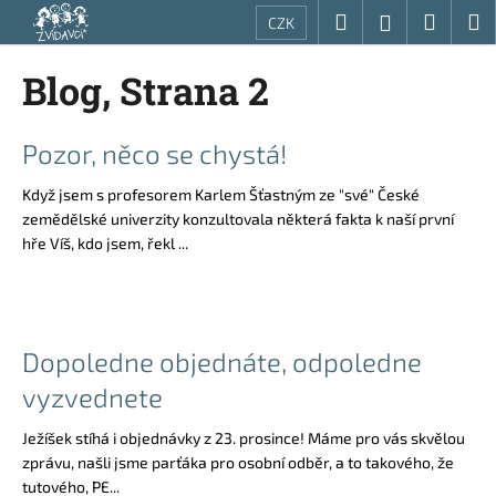
K
Přejít
Hledat
Nákup
M
Přihlášení
CZK
na
o
obsah
Zpět
Zpět
košík
š
Blog
, Strana 2
í
C
k
V
o
Pozor, něco se chystá!
ý
p
Když jsem s profesorem Karlem Šťastným ze "své" České
p
o
zemědělské univerzity konzultovala některá fakta k naší první
i
t
hře Víš, kdo jsem, řekl ...
s
ř
č
e
l
b
á
u
Dopoledne objednáte, odpoledne
n
j
vyzvednete
k
e
ů
t
Ježíšek stíhá i objednávky z 23. prosince! Máme pro vás skvělou
e
zprávu, našli jsme parťáka pro osobní odběr, a to takového, že
tutového, PE...
n