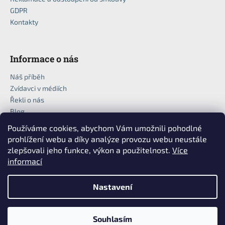
GDPR
Kontakty
Informace o nás
Náš příběh
Zvídavci v médiích
Řekli o nás
Blog
Používáme cookies, abychom Vám umožnili pohodlné
prohlížení webu a díky analýze provozu webu neustále
zlepšovali jeho funkce, výkon a použitelnost.
Více
informací
Nastavení
Vytvořil Shoptet
Copyright 2026
Zvídavci
. Všechna práva vyhrazena.
Upravit
Souhlasím
nastavení cookies