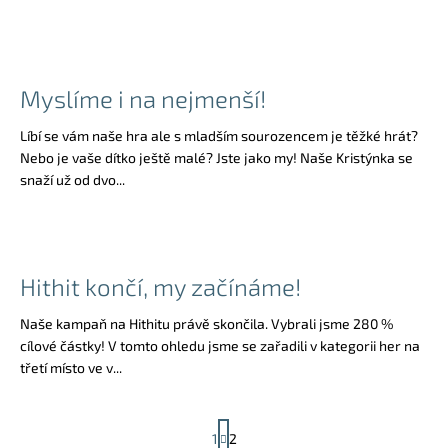
a
j
í
Myslíme i na nejmenší!
t
?
Líbí se vám naše hra ale s mladším sourozencem je těžké hrát?
Nebo je vaše dítko ještě malé? Jste jako my! Naše Kristýnka se
snaží už od dvo...
HLEDAT
Hithit končí, my začínáme!
D
Naše kampaň na Hithitu právě skončila. Vybrali jsme 280 %
o
cílové částky! V tomto ohledu jsme se zařadili v kategorii her na
p
třetí místo ve v...
o
r
S
u
1
2
t