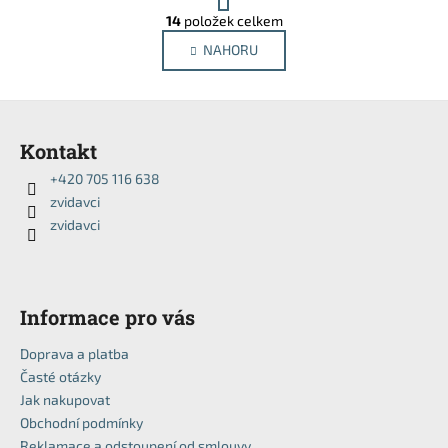
č
r
14
položek celkem
u
O
á
j
v
NAHORU
n
e
l
k
m
o
á
Z
v
e
d
á
á
a
Kontakt
n
p
c
í
+420 705 116 638
í
a
zvidavci
p
t
r
zvidavci
í
v
k
y
v
Informace pro vás
ý
Doprava a platba
p
Časté otázky
i
Jak nakupovat
s
u
Obchodní podmínky
Reklamace a odstoupení od smlouvy