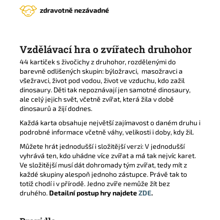
zdravotně nezávadné
Vzdělávací hra o zvířatech druhohor
44 kartiček s živočichy z druhohor, rozdělenými do
barevně odlišených skupin: býložravci, masožravci a
všežravci, život pod vodou, život ve vzduchu, kdo zažil
dinosaury. Děti tak nepoznávají jen samotné dinosaury,
ale celý jejich svět, včetně zvířat, která žila v době
dinosaurů a žijí dodnes.
Každá karta obsahuje největší zajímavost o daném druhu i
podrobné informace včetně váhy, velikosti i doby, kdy žil.
Můžete hrát jednodušší i složitější verzi: V jednodušší
vyhrává ten, kdo uhádne více zvířat a má tak nejvíc karet.
Ve složitější musí dát dohromady tým zvířat, tedy mít z
každé skupiny alespoň jednoho zástupce. Právě tak to
totiž chodí i v přírodě. Jedno zvíře nemůže žít bez
druhého.
Detailní postup hry najdete
ZDE
.