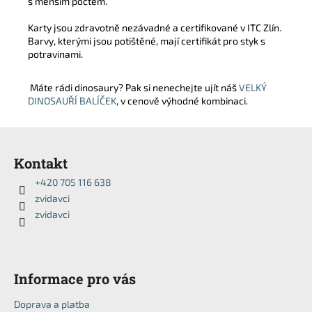
s menším počtem.
Karty jsou zdravotně nezávadné a certifikované v ITC Zlín.
Barvy, kterými jsou potištěné, mají certifikát pro styk s
potravinami.
Máte rádi dinosaury? Pak si nenechejte ujít náš
VELKÝ
DINOSAUŘÍ BALÍČEK
, v cenově výhodné kombinaci.
Z
á
Kontakt
p
+420 705 116 638
a
zvidavci
t
zvidavci
í
Informace pro vás
Doprava a platba