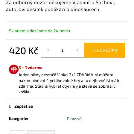
č
Za odborný dozor děkujeme Vladimíru Sochovi,
u
autorovi desítek publikací o dinosaurech.
j
e
m
Skladem, odesíláme do 24 hodin.
e
420 Kč
DO KOŠÍKU
Měrná
cena:
3 + 1 zdarma
Jeden nikdy nestačí! V akci 3+1 ZDARMA si můžete
nakombinovat čtyři libovolné hry a tu nejlevnější máte
zdarma. Stačí si vybrat čtyři hry a sleva se zobrazí v
košíku.
Zeptat se
Kategorie
:
Dinosvět