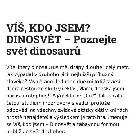
a
j
í
VÍŠ, KDO JSEM?
t
DINOSVĚT – Poznejte
?
svět dinosaurů
Víte, který dinosaurus měl drápy dlouhé i celý metr,
HLEDAT
jak vypadal v druhohorách nejbližší příbuzný
člověka? My už ano. Jednoho dne mi totiž starší
dcera cestou ze školky řekla: „Mami, dneska jsem
parasaurolophus!“ A já řekla jen „Co?“. Tak začala
D
četba, studium i rozhovory s vědci (protože
o
odpovědi na všechny zvídavé otázky dětí v knihách
p
prostě nenajdete) a výsledkem je tato hra. Jmenuje
o
se Víš, kdo jsem – Dinosvět a zábavnou formou
r
přibližuje svět druhohor.
u