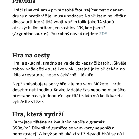
Pravidla
Hráči si navzájem v první osobě čtou zajímavost o daném
druhu a protihráč jej musí uhodnout. Např: Jsem největší z
dinosaurů, které lidé znají. Vážím tolik, jako 14 slonů
afrických. Jím přitom jen rostliny. Víš, kdo jsem?
(Argentinosaurus). Podrobný návod nejdete
ZDE
Hra na cesty
Hra je skladná, snadno se vejde do kapsy či batohu. Skvěle
zabaví vaše děti v autě i ve vlaku, stejně jako při čekání na
jídlo v restauraci nebo v čekárně u lékaře.
Nepřizpůsobujete se vy hře, ale hra vám. Můžete ji hrát
deset minut i hodinu. Kdykoliv dojde čas nebo nejmladšího
přestane bavit, jednoduše spočítáte, kdo má kolik karet a
vyhlásíte vítěze.
Hra, která vydrží
Karty jsou tištěné na kvalitním papíře o gramáži
350g/m². Díky silné gumičce se vám karty neponičí a
nepoztrácejí. A když se nějaká ztratí? Nevadí. Hrát se dá i