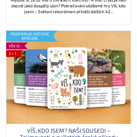
stejně jako dospělý slon? Pokračování oblíbené hry Víš, kdo
jsem – Světoví rekordmani přináší dalších 42...
PODPORUJE KRITICKÉ
MYŠLENÍ
VĚK 6+
3 + 1
VÍŠ, KDO JSEM? NAŠI SOUSEDI –
Zajímavosti o zvířatech české přírody