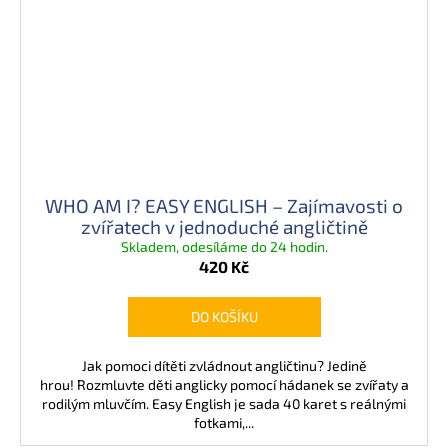
WHO AM I? EASY ENGLISH – Zajímavosti o
zvířatech v jednoduché angličtině
Skladem, odesíláme do 24 hodin.
420 Kč
DO KOŠÍKU
Jak pomoci dítěti zvládnout angličtinu? Jedině
hrou! Rozmluvte děti anglicky pomocí hádanek se zvířaty a
rodilým mluvčím. Easy English je sada 40 karet s reálnými
fotkami,...