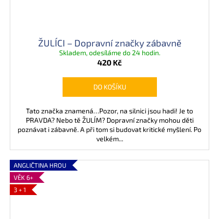
ŽULÍCI – Dopravní značky zábavně
Skladem, odesíláme do 24 hodin.
420 Kč
DO KOŠÍKU
Tato značka znamená…Pozor, na silnici jsou hadi! Je to
PRAVDA? Nebo tě ŽULÍM? Dopravní značky mohou děti
poznávat i zábavně. A při tom si budovat kritické myšlení. Po
velkém...
ANGLIČTINA HROU
VĚK 6+
3 + 1