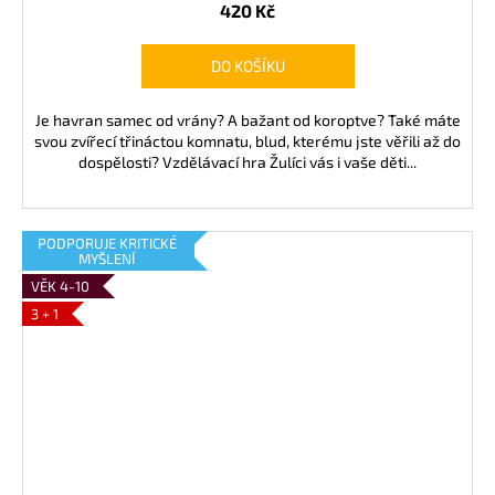
420 Kč
DO KOŠÍKU
Je havran samec od vrány? A bažant od koroptve? Také máte
svou zvířecí třináctou komnatu, blud, kterému jste věřili až do
dospělosti? Vzdělávací hra Žulíci vás i vaše děti...
PODPORUJE KRITICKÉ
MYŠLENÍ
VĚK 4-10
3 + 1