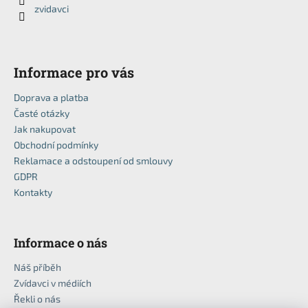
t
zvidavci
v
í
k
y
v
Informace pro vás
ý
p
Doprava a platba
i
Časté otázky
s
Jak nakupovat
u
Obchodní podmínky
Reklamace a odstoupení od smlouvy
GDPR
Kontakty
Informace o nás
Náš příběh
Zvídavci v médiích
Řekli o nás