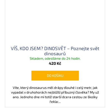
VÍŠ, KDO JSEM? DINOSVĚT – Poznejte svět
dinosaurů
Skladem, odesíláme do 24 hodin.
420 Kč
DO KOŠÍKU
Víte, který dinosaurus měl drápy dlouhé i celý metr, jak
vypadal v druhohorách nejbližší příbuzný člověka? My už
ano. Jednoho dne mi totiž starší dcera cestou ze školky
řekla:...