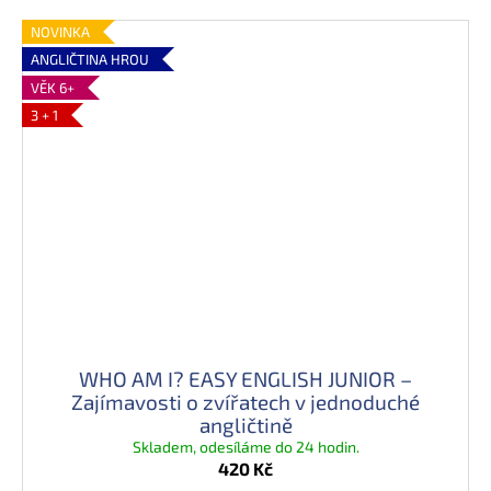
NOVINKA
ANGLIČTINA HROU
VĚK 6+
3 + 1
WHO AM I? EASY ENGLISH JUNIOR –
Zajímavosti o zvířatech v jednoduché
angličtině
Skladem, odesíláme do 24 hodin.
420 Kč