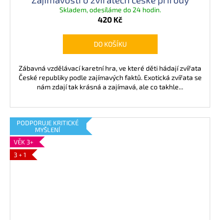
Skladem, odesíláme do 24 hodin.
420 Kč
DO KOŠÍKU
Zábavná vzdělávací karetní hra, ve které děti hádají zvířata
České republiky podle zajímavých faktů. Exotická zvířata se
nám zdají tak krásná a zajímavá, ale co takhle...
PODPORUJE KRITICKÉ
MYŠLENÍ
VĚK 3+
3 + 1