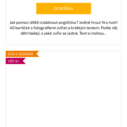
DO KOŠÍKU
Jak pomoci dítěti zvládnout angličtinu? Jedině hrou! Hru tvoří
40 kartiček s fotografiemi zvířat a krátkým textem. Podle něj
děti hádají, o jaké zvíře se jedná. Text si mohou...
DVA V JEDNOM
VĚK 6+