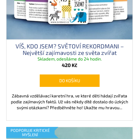
u
o
a
k
d
j
t
u
í
ů
k
t
t
?
ů
VÍŠ, KDO JSEM? SVĚTOVÍ REKORDMANI –
Největší zajímavosti ze světa zvířat
Skladem, odesíláme do 24 hodin.
420 Kč
HLEDAT
DO KOŠÍKU
Zábavná vzdělávací karetní hra, ve které děti hádají zvířata
D
podle zajímavých faktů. Už vás někdy dítě dostalo do úzkých
o
svými otázkami? Předběhněte ho! Ukažte mu hravou...
p
o
r
PODPORUJE KRITICKÉ
u
MYŠLENÍ