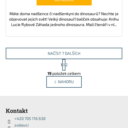
Máte doma nadšence či nadšenkyni do dinosaurů? Nechte je
objevovat jejich svět! Velký dinosauří balíček obsahuje: Knihu
Lucie Rybové Záhada jednoho dinosaura. Malí čtenáři v ní...
NAČÍST 7 DALŠÍCH
S
1
2
t
O
r
19
položek celkem
v
á
NAHORU
l
n
k
á
o
d
Z
v
a
á
á
c
Kontakt
n
p
í
í
+420 705 116 638
p
a
zvidavci
r