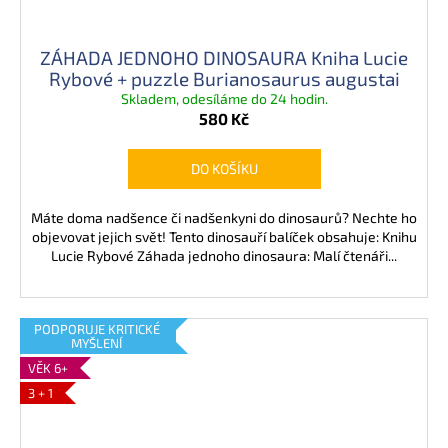
ZÁHADA JEDNOHO DINOSAURA Kniha Lucie
Rybové + puzzle Burianosaurus augustai
Skladem, odesíláme do 24 hodin.
580 Kč
DO KOŠÍKU
Máte doma nadšence či nadšenkyni do dinosaurů? Nechte ho
objevovat jejich svět! Tento dinosauří balíček obsahuje: Knihu
Lucie Rybové Záhada jednoho dinosaura: Malí čtenáři...
PODPORUJE KRITICKÉ
MYŠLENÍ
VĚK 6+
3 + 1