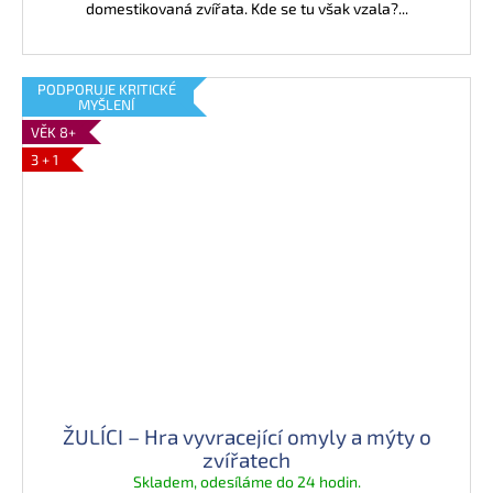
domestikovaná zvířata. Kde se tu však vzala?...
PODPORUJE KRITICKÉ
MYŠLENÍ
VĚK 8+
3 + 1
ŽULÍCI – Hra vyvracející omyly a mýty o
zvířatech
Skladem, odesíláme do 24 hodin.