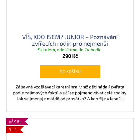
VÍŠ, KDO JSEM? JUNIOR – Poznávání
zvířecích rodin pro nejmenší
Skladem, odesíláme do 24 hodin.
290 Kč
DO KOŠÍKU
Zábavná vzdělávací karetní hra, v níž děti hádají zvířata
podle zajímavých faktů a učí se pojmenovávat celé rodiny.
Jak se jmenuje mládě od prasátka? A kdo žije v lese?...
VĚK 6+
3 + 1