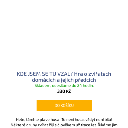
KDE JSEM SE TU VZAL? Hra o zvířatech
domácích a jejich předcích
Skladem, odesíláme do 24 hodin.
330 Kč
DO KOŠÍKU
Hele, támhle plave husa! To není husa, vždyť není bílá!
Některé druhy zvířat žijí s člověkem už tisíce let. Říkáme jim