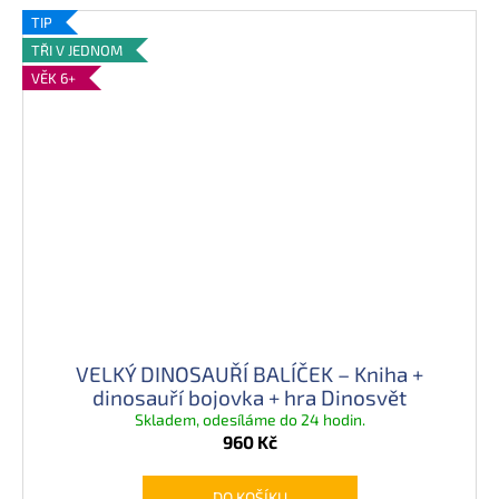
TIP
TŘI V JEDNOM
VĚK 6+
VELKÝ DINOSAUŘÍ BALÍČEK – Kniha +
dinosauří bojovka + hra Dinosvět
Skladem, odesíláme do 24 hodin.
960 Kč
DO KOŠÍKU